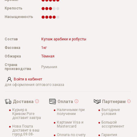
Крепость
Насыщенность
Состав
Купаж арабики и робусты
Фасовка
1кг
Обжарка
Тёмная
Страна
Румыния
производства
Войти в кабинет
для оформления оптового заказа
Доставка
Оплата
Партнерам
Курьер в
Наличными при
Выгодные
Кривом Роге
получении
условия
доставит завтра
Картами Visa и
Большой
Нова Пошта
Mastercard
ассортимент
доставит в ваш
город 09.08-
Оплата по счету
Гарантия