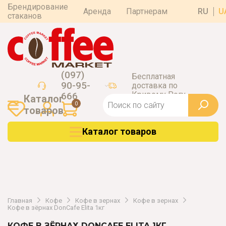
Брендирование
Аренда
Партнерам
RU
U
стаканов
(097)
Бесплатная
90-95-
доставка по
Кривому Рогу
666
Каталог
0
товаров
Каталог товаров
Главная
Кофе
Кофе в зернах
Кофе в зернах
Кофе в зёрнах DonCafe Elita 1кг
КОФЕ В ЗЁРНАХ DONCAFE ELITA 1КГ