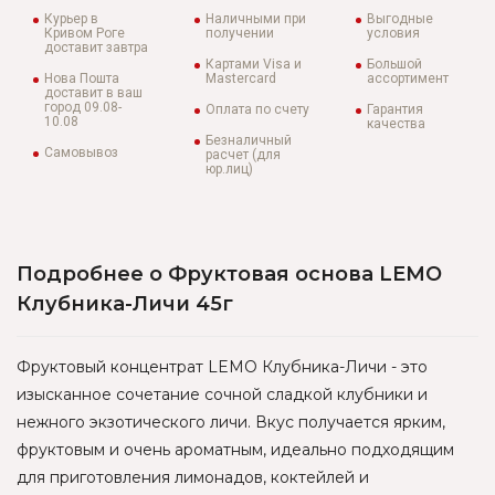
Курьер в
Наличными при
Выгодные
Кривом Роге
получении
условия
доставит завтра
Картами Visa и
Большой
Нова Пошта
Mastercard
ассортимент
доставит в ваш
город 09.08-
Оплата по счету
Гарантия
10.08
качества
Безналичный
Самовывоз
расчет (для
юр.лиц)
Подробнее о Фруктовая основа LEMO
Клубника-Личи 45г
Фруктовый концентрат LEMO Клубника-Личи - это
изысканное сочетание сочной сладкой клубники и
нежного экзотического личи. Вкус получается ярким,
фруктовым и очень ароматным, идеально подходящим
для приготовления лимонадов, коктейлей и