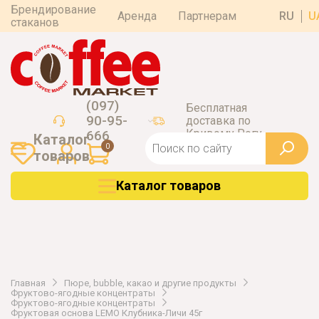
Брендирование
Аренда
Партнерам
RU
U
стаканов
(097)
Бесплатная
90-95-
доставка по
Кривому Рогу
666
Каталог
0
товаров
Каталог товаров
Главная
Пюре, bubble, какао и другие продукты
Фруктово-ягодные концентраты
Фруктово-ягодные концентраты
Фруктовая основа LEMO Клубника-Личи 45г