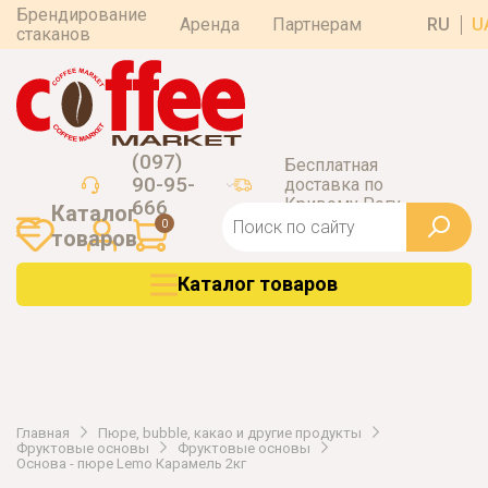
Брендирование
Аренда
Партнерам
RU
U
стаканов
(097)
Бесплатная
90-95-
доставка по
Кривому Рогу
666
Каталог
0
товаров
Каталог товаров
Главная
Пюре, bubble, какао и другие продукты
Фруктовые основы
Фруктовые основы
Основа - пюре Lemo Карамель 2кг