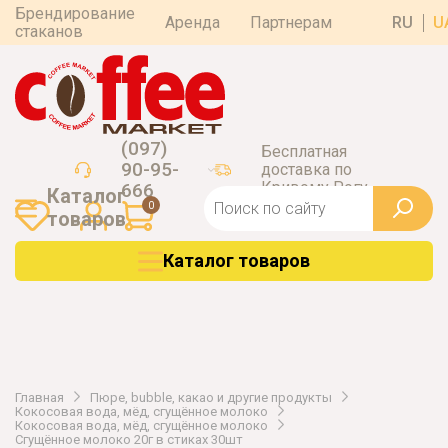
Брендирование
Аренда
Партнерам
RU
U
стаканов
(097)
Бесплатная
90-95-
доставка по
Кривому Рогу
666
Каталог
0
товаров
Каталог товаров
Главная
Пюре, bubble, какао и другие продукты
Кокосовая вода, мёд, сгущённое молоко
Кокосовая вода, мёд, сгущённое молоко
Сгущённое молоко 20г в стиках 30шт