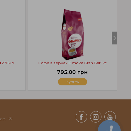
ч 270мл
Кофе в зёрнах Gimoka Gran Bar 1кг
795.00 грн
Купить
де.