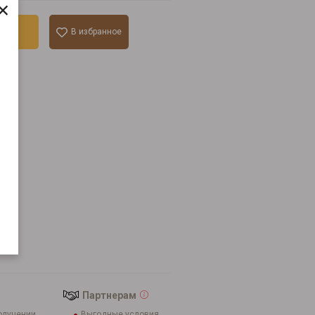
×
ину
В избранное
к
Партнерам
олучении
Выгодные условия