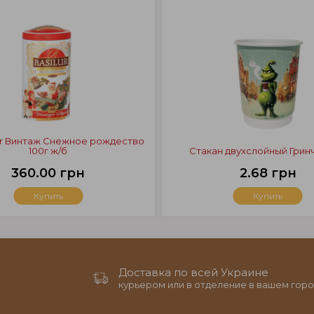
lur Винтаж Снежное рождество
100г ж/б
Стакан двухслойный Грин
360.00 грн
2.68 грн
Купить
Купить
Доставка по всей Украине
курьером или в отделение в вашем горо