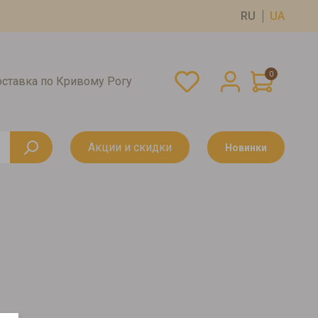
RU
UA
0
оставка по Кривому Рогу
Акции и скидки
Новинки