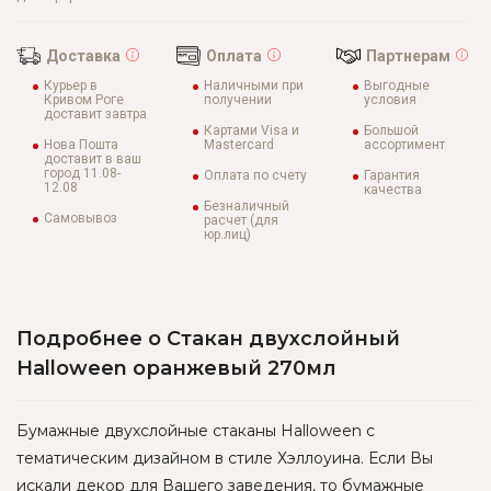
Доставка
Оплата
Партнерам
Курьер в
Наличными при
Выгодные
Кривом Роге
получении
условия
доставит завтра
Картами Visa и
Большой
Нова Пошта
Mastercard
ассортимент
доставит в ваш
город 11.08-
Оплата по счету
Гарантия
12.08
качества
Безналичный
Самовывоз
расчет (для
юр.лиц)
Подробнее о Стакан двухслойный
Halloween оранжевый 270мл
Бумажные двухслойные стаканы Halloween с
тематическим дизайном в стиле Хэллоуина. Если Вы
искали декор для Вашего заведения, то бумажные