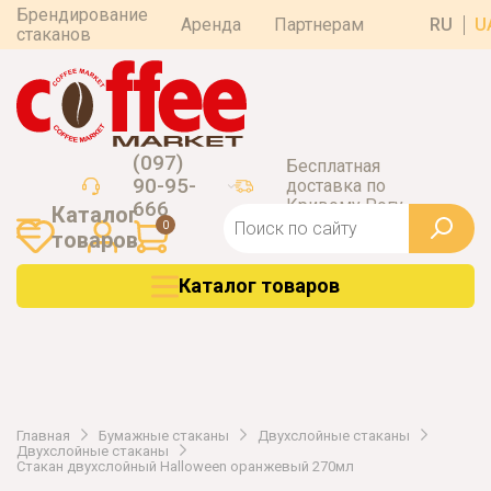
Брендирование
Аренда
Партнерам
RU
U
стаканов
(097)
Бесплатная
90-95-
доставка по
Кривому Рогу
666
Каталог
0
товаров
Каталог товаров
Главная
Бумажные стаканы
Двухслойные стаканы
Двухслойные стаканы
Стакан двухслойный Halloween оранжевый 270мл