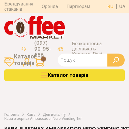
Брендування
Оренда
Партнерам
RU
UA
стаканів
(097)
Безкоштовна
90-95-
доставка в
Кривому Розі
666
Каталог
0
товарiв
Каталог товарiв
Головна
Кава
Для вендінгу
Кава в зернах Ambassador Nero Vending 1кг
КАВА В ЗЕРНАХ AMBASSADOR NERO VENDING 1КГ