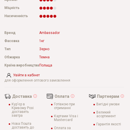
Міцність
Насиченність
Бренд
Ambassador
Фасовка
1кг
Тип
Зерно
Обжарка
Темна
Країна виробництва
Польща
Увійти в кабінет
для оформлення оптового замовлення
Доставка
Оплата
Партнерам
Кур'єр в
Готівкою при
Вигідні умови
Кривому Розі
отриманні
доставить
Великий
завтра
Картами Visa і
асортимент
Mastercard
Нова Пошта
Гарантія якості
доставить до
Оплата за