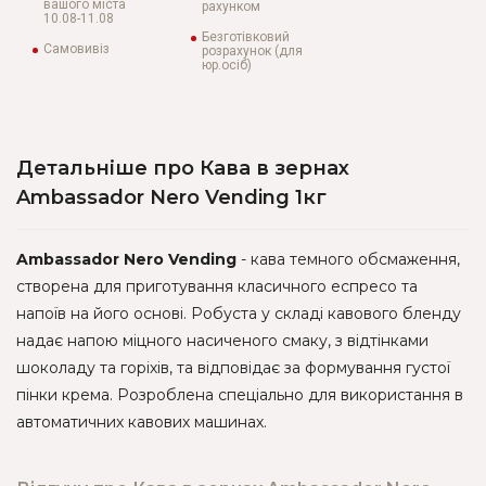
вашого міста
рахунком
10.08-11.08
Безготівковий
Самовивіз
розрахунок (для
юр.осіб)
Детальніше про Кава в зернах
Ambassador Nero Vending 1кг
Ambassador Nero Vending
- кава темного обсмаження,
створена для приготування класичного еспресо та
напоїв на його основі. Робуста у складі кавового бленду
надає напою міцного насиченого смаку, з відтінками
шоколаду та горіхів, та відповідає за формування густої
пінки крема. Розроблена спеціально для використання в
автоматичних кавових машинах.