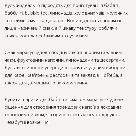
Кульки ідеально підходять для приготування бабл ті,
баббл ті, bubble tea, лимонадів, холодних чаїв, молочних
коктейлів, смузі та десертів. Вони додають напоям не
лише насичений смак, а й цікаву текстуру, роблячи
кожен ковток особливим та сучасним.
Смак маракуї чудово поєднується з чорним і зеленим
чаєм, фруктовими напоями, лимонадами та десертами.
Кульки з сиропом усередині стануть чудовим вибором
для кафе, кав’ярень, ресторанів та закладів HoReCa, а
також для домашнього використання.
Купити шарики для бабл ті зі смаком маракуї - чудове
рішення для створення трендових напоїв з яскравим
тропічним смаком, які привертають увагу та дарують
незабутні враження.