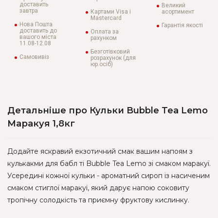
доставить
Великий
завтра
Картами Visa і
асортимент
Mastercard
Нова Пошта
Гарантія якості
доставить до
Оплата за
вашого міста
рахунком
11.08-12.08
Безготівковий
Самовивіз
розрахунок (для
юр.осіб)
Детальніше про Кульки Bubble Tea Lemo
Маракуя 1,8кг
Додайте яскравий екзотичний смак вашим напоям з
кулькакми для бабл ті Bubble Tea Lemo зі смаком маракуї.
Усередині кожної кульки - ароматний сироп із насиченим
смаком стиглої маракуї, який дарує напою соковиту
тропічну солодкість та приємну фруктову кислинку.