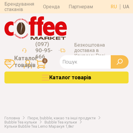
Брендування
Оренда
Партнерам
RU
UA
стаканів
(097)
Безкоштовна
90-95-
доставка в
Кривому Розі
666
Каталог
0
товарiв
Каталог товарiв
Головна
Пюре, bubble, какао та інші продукти
Bubble Tea кульки
Bubble Tea кульки
Кульки Bubble Tea Lemo Маракуя 1,8кг