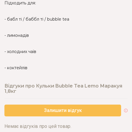
Підходить для:
- бабл ті / баббл ті / bubble tea
- лимонадів
- холодних чаїв
- коктейлів
Відгуки про Кульки Bubble Tea Lemo Маракуя
1,8кг
Залишити відгук
Немає відгуків про цей товар.