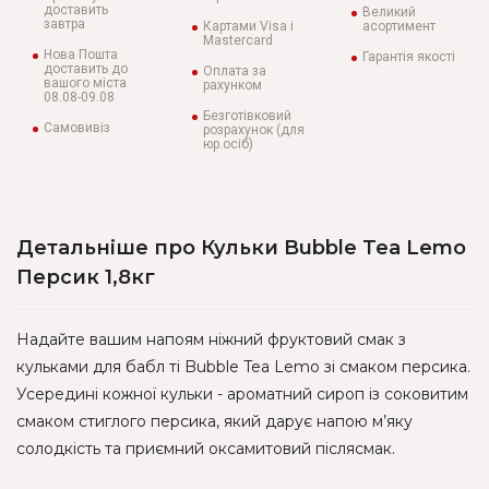
доставить
Великий
завтра
Картами Visa і
асортимент
Mastercard
Нова Пошта
Гарантія якості
доставить до
Оплата за
вашого міста
рахунком
08.08-09.08
Безготівковий
Самовивіз
розрахунок (для
юр.осіб)
Детальніше про Кульки Bubble Tea Lemo
Персик 1,8кг
Надайте вашим напоям ніжний фруктовий смак з
кульками для бабл ті Bubble Tea Lemo зі смаком персика.
Усередині кожної кульки - ароматний сироп із соковитим
смаком стиглого персика, який дарує напою м’яку
солодкість та приємний оксамитовий післясмак.