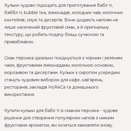
Кульки чудово підходять для приготування бабл ті,
баббл ті, bubble tea, лимонадів, холодних чаїв, молочних
коктейлів, смузі та десертів. Вони додають напоям не
лише насичений фруктовий смак, а й оригінальну
текстуру, що робить подачу більш сучасною та
привабливою.
Смак персика ідеально поєднується з чорним і зеленим
чаєм, фруктовими лимонадами, молочною основою,
морозивом та десертами. Кульки з сиропом усередині
стануть чудовим вибором для кафе, кав’ярень,
ресторанів, закладів HoReCa та домашнього
використання.
Купити кульки для бабл ті зі смаком персика - чудове
рішення для створення популярних напоїв з ніжним
фруктовим ароматом, які хочеться замовляти знову.