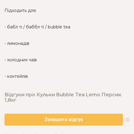
Підходить для:
- бабл ті / баббл ті / bubble tea
- лимонадів
- холодних чаїв
- коктейлів
Відгуки про Кульки Bubble Tea Lemo Персик
1,8кг
Залишити відгук