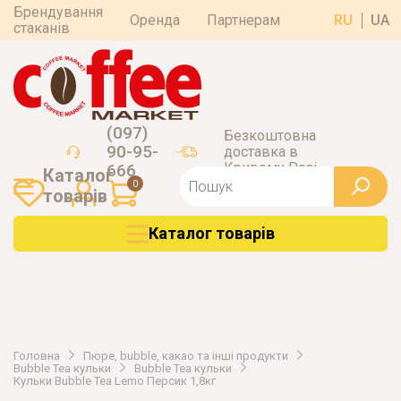
Брендування
Оренда
Партнерам
RU
UA
стаканів
(097)
Безкоштовна
90-95-
доставка в
Кривому Розі
666
Каталог
0
товарiв
Каталог товарiв
Головна
Пюре, bubble, какао та інші продукти
Bubble Tea кульки
Bubble Tea кульки
Кульки Bubble Tea Lemo Персик 1,8кг