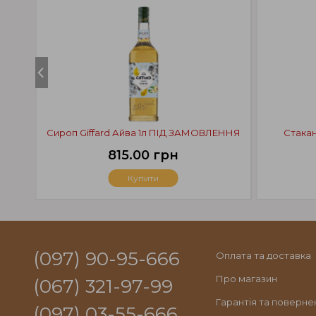
Сироп Giffard Айва 1л ПІД ЗАМОВЛЕННЯ
Стака
815.00 грн
Купити
(097) 90-95-666
Оплата та доставка
Про магазин
(067) 321-97-99
Гарантія та поверне
(097) 03-55-666