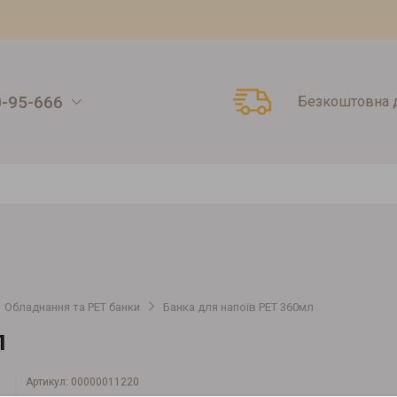
0-95-666
Безкоштовна д
Обладнання та PET банки
Банка для напоїв PET 360мл
Л
Артикул:
00000011220