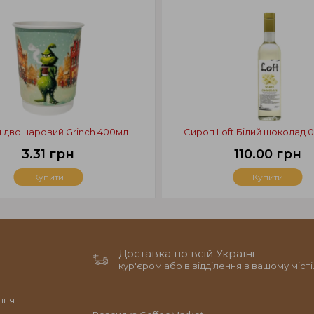
н двошаровий Grinch 400мл
Сироп Loft Білий шоколад 0
3.31 грн
110.00 грн
Купити
Купити
Доставка по всій Україні
кур'єром або в відділення в вашому місті
ння