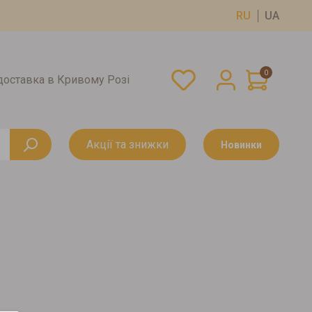
RU
UA
0
оставка в Кривому Розі
Акції та знижки
Новинки