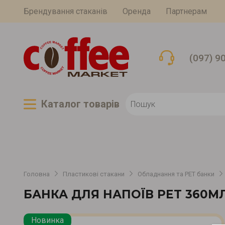
Брендування стаканів
Оренда
Партнерам
(097) 9
Каталог товарiв
Головна
Пластикові стакани
Обладнання та PET банки
БАНКА ДЛЯ НАПОЇВ PET 360М
Новинка