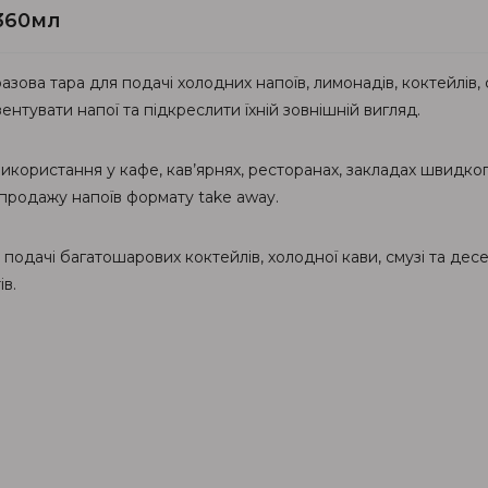
 360мл
зова тара для подачі холодних напоїв, лимонадів, коктейлів, 
нтувати напої та підкреслити їхній зовнішній вигляд.
користання у кафе, кав’ярнях, ресторанах, закладах швидкого
 продажу напоїв формату take away.
дачі багатошарових коктейлів, холодної кави, смузі та десер
в.