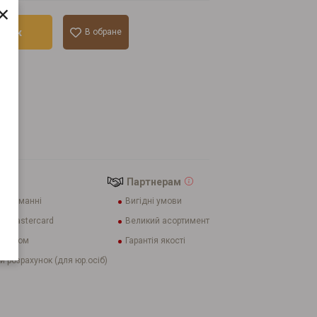
×
ошик
В обране
лік
Партнерам
 отриманні
Вигідні умови
 і Mastercard
Великий асортимент
ахунком
Гарантія якості
й розрахунок (для юр.осіб)