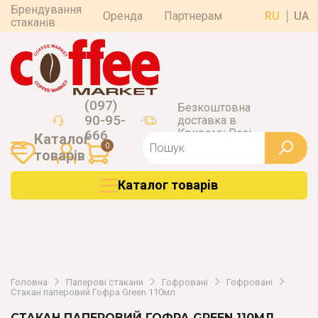
Брендування
Оренда
Партнерам
RU
UA
стаканів
(097)
Безкоштовна
90-95-
доставка в
Кривому Розі
666
Каталог
0
товарiв
Каталог товарiв
Головна
Паперові стакани
Гофровані
Гофровані
Стакан паперовий Гофра Green 110мл
СТАКАН ПАПЕРОВИЙ ГОФРА GREEN 110МЛ