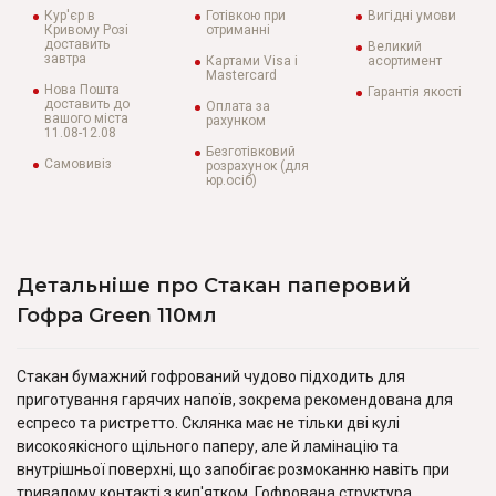
Кур'єр в
Готівкою при
Вигідні умови
Кривому Розі
отриманні
доставить
Великий
завтра
Картами Visa і
асортимент
Mastercard
Нова Пошта
Гарантія якості
доставить до
Оплата за
вашого міста
рахунком
11.08-12.08
Безготівковий
Самовивіз
розрахунок (для
юр.осіб)
Детальніше про Стакан паперовий
Гофра Green 110мл
Стакан бумажний гофрований чудово підходить для
приготування гарячих напоїв, зокрема рекомендована для
еспресо та ристретто. Склянка має не тільки дві кулі
високоякісного щільного паперу, але й ламінацію та
внутрішньої поверхні, що запобігає розмоканню навіть при
тривалому контакті з кип'ятком. Гофрована структура