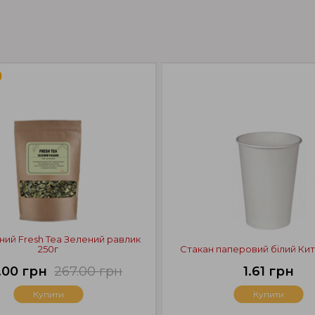
ний Fresh Tea Зелений равлик
250г
Стакан паперовий білий Ки
.00 грн
267.00 грн
1.61 грн
Купити
Купити