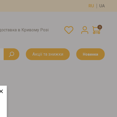
RU
UA
0
оставка в Кривому Розі
Акції та знижки
Новинки
×