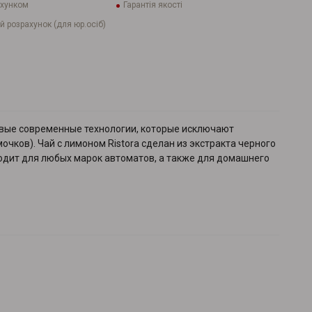
ахунком
Гарантія якості
й розрахунок (для юр.осіб)
едовые современные технологии, которые исключают
чков). Чай с лимоном Ristora сделан из экстракта черного
ходит для любых марок автоматов, а также для домашнего