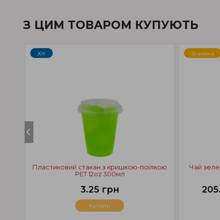
З ЦИМ ТОВАРОМ КУПУЮТЬ
Хiт
Знижка
Пластиковий стакан з кришкою-поїлкою
Чай зеле
PET 12oz 300мл
3.25 грн
205
Купити