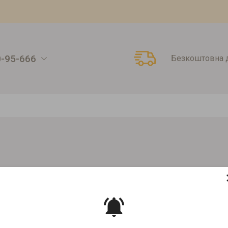
0-95-666
Безкоштовна д
Розчинний чай Ristora зі смаком лимон 1000г
СМАКОМ ЛИМОН 1000Г
Артикул:
00000001740