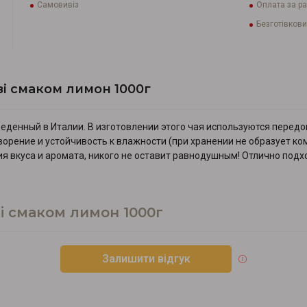
Самовивіз
Оплата за р
Безготівкови
зі смаком лимон 1000г
изведенный в Италии. В изготовлении этого чая используются пер
орение и устойчивость к влажности (при хранении не образует комо
ия вкуса и аромата, никого не оставит равнодушным! Отлично под
зі смаком лимон 1000г
Залишити відгук