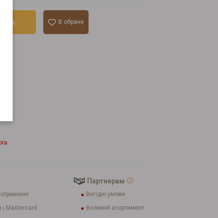
ошик
В обране
лік
ora
Партнерам
 отриманні
Вигідні умови
 і Mastercard
Великий асортимент