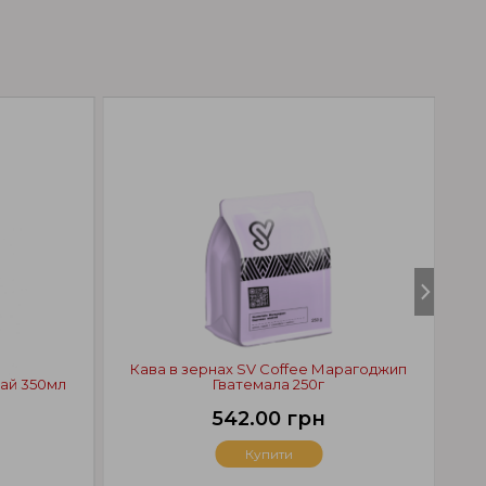
Н
Кава в зернах SV Coffee Марагоджип
тай 350мл
Гватемала 250г
Мік
542.00 грн
Купити