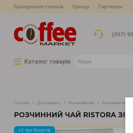
Брендування стаканів
Оренда
Партнерам
(097) 9
Каталог товарiв
Головна
Для вендінгу
Розчинний чай
Розчинний чай
РОЗЧИННИЙ ЧАЙ RISTORA ЗІ 
+2 грн бонусів