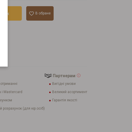
ошик
В обране
лік
Партнерам
 отриманні
Вигідні умови
 і Mastercard
Великий асортимент
ахунком
Гарантія якості
й розрахунок (для юр.осіб)