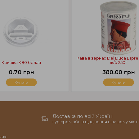
Кава в зернах Del Duca Espres
Кришка К80 белая
ж/б 250г
0.70 грн
380.00 грн
Купити
Купити
Доставка по всій Україні
кур'єром або в відділення в вашому місті
ння