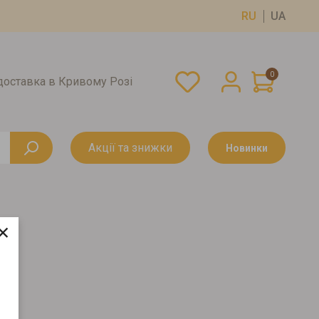
RU
UA
0
оставка в Кривому Розі
Акції та знижки
Новинки
×