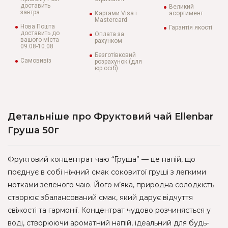
доставить
Великий
завтра
Картами Visa і
асортимент
Mastercard
Нова Пошта
Гарантія якості
доставить до
Оплата за
вашого міста
рахунком
09.08-10.08
Безготівковий
Самовивіз
розрахунок (для
юр.осіб)
Детальніше про Фруктовий чай Ellenbar
Груша 50г
Фруктовий концентрат чаю “Груша” — це напій, що
поєднує в собі ніжний смак соковитої груші з легкими
нотками зеленого чаю. Його м’яка, природна солодкість
створює збалансований смак, який дарує відчуття
свіжості та гармонії. Концентрат чудово розчиняється у
воді, створюючи ароматний напій, ідеальний для будь-