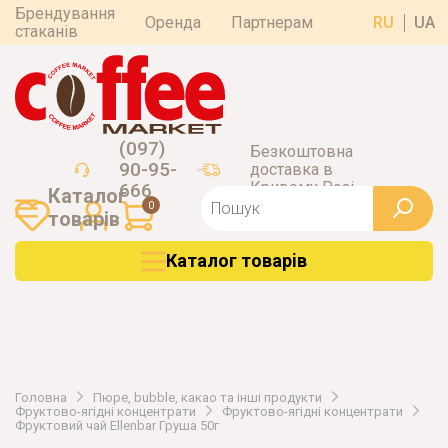
Брендування
Оренда
Партнерам
RU
UA
стаканів
(097)
Безкоштовна
90-95-
доставка в
Кривому Розі
666
Каталог
0
товарiв
Каталог товарiв
Головна
Пюре, bubble, какао та інші продукти
Фруктово-ягідні концентрати
Фруктово-ягідні концентрати
Фруктовий чай Ellenbar Груша 50г