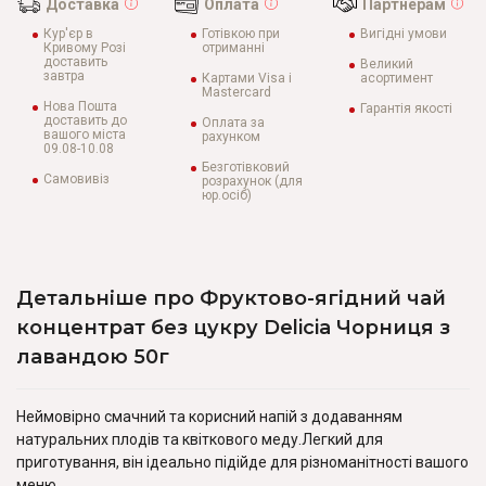
Доставка
Оплата
Партнерам
Кур'єр в
Готівкою при
Вигідні умови
Кривому Розі
отриманні
доставить
Великий
завтра
Картами Visa і
асортимент
Mastercard
Нова Пошта
Гарантія якості
доставить до
Оплата за
вашого міста
рахунком
09.08-10.08
Безготівковий
Самовивіз
розрахунок (для
юр.осіб)
Детальніше про Фруктово-ягідний чай
концентрат без цукру Delicia Чорниця з
лавандою 50г
Неймовірно смачний та корисний напій з додаванням
натуральних плодів та квіткового меду.Легкий для
приготування, він ідеально підійде для різноманітності вашого
меню.