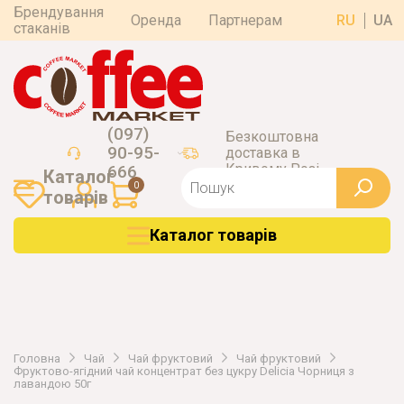
Брендування
Оренда
Партнерам
RU
UA
стаканів
(097)
Безкоштовна
90-95-
доставка в
Кривому Розі
666
Каталог
0
товарiв
Каталог товарiв
Головна
Чай
Чай фруктовий
Чай фруктовий
Фруктово-ягідний чай концентрат без цукру Delicia Чорниця з
лавандою 50г