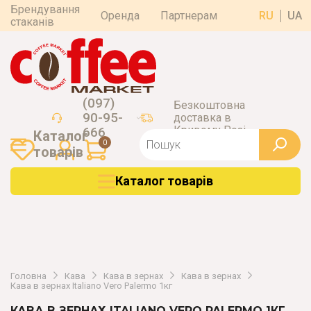
Брендування
Оренда
Партнерам
RU
UA
стаканів
(097)
Безкоштовна
90-95-
доставка в
Кривому Розі
666
Каталог
0
товарiв
Каталог товарiв
Головна
Кава
Кава в зернах
Кава в зернах
Кава в зернах Italiano Vero Palermo 1кг
КАВА В ЗЕРНАХ ITALIANO VERO PALERMO 1КГ