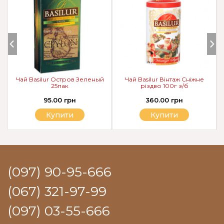
Чай Basilur Остров Зеленый
Чай Basilur Вінтаж Сніжне
25пак
різдво 100г з/б
95.00 грн
360.00 грн
Купити
Купити
(097) 90-95-666
(067) 321-97-99
(097) 03-55-666