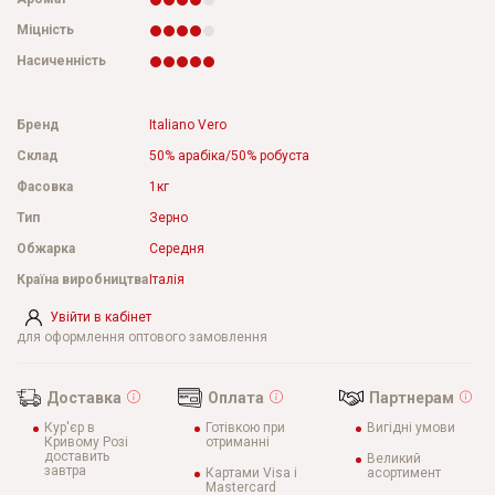
Міцність
Насиченність
Бренд
Italiano Vero
Склад
50% арабіка/50% робуста
Фасовка
1кг
Тип
Зерно
Обжарка
Середня
Країна виробництва
Італія
Увійти в кабінет
для оформлення оптового замовлення
Доставка
Оплата
Партнерам
Кур'єр в
Готівкою при
Вигідні умови
Кривому Розі
отриманні
доставить
Великий
завтра
Картами Visa і
асортимент
Mastercard