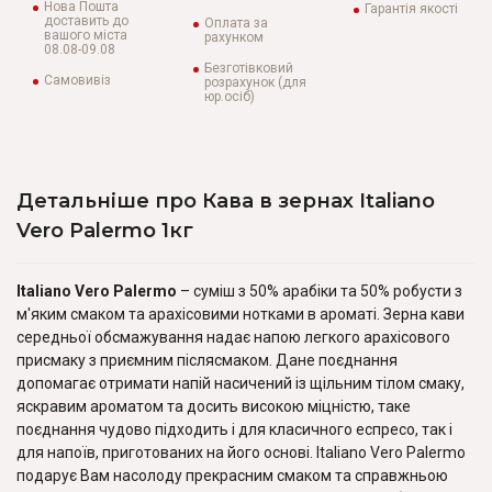
Нова Пошта
Гарантія якості
доставить до
Оплата за
вашого міста
рахунком
08.08-09.08
Безготівковий
Самовивіз
розрахунок (для
юр.осіб)
Детальніше про Кава в зернах Italiano
Vero Palermo 1кг
Italiano Vero Palermo
– суміш з 50% арабіки та 50% робусти з
м'яким смаком та арахісовими нотками в ароматі. Зерна кави
середньої обсмажування надає напою легкого арахісового
присмаку з приємним післясмаком. Дане поєднання
допомагає отримати напій насичений із щільним тілом смаку,
яскравим ароматом та досить високою міцністю, таке
поєднання чудово підходить і для класичного еспресо, так і
для напоїв, приготованих на його основі. Italiano Vero Palermo
подарує Вам насолоду прекрасним смаком та справжньою