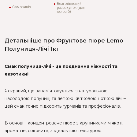
Безготівковий
Самовивіз
розрахунок (для
юр.осіб)
Детальніше про Фруктове пюре Lemo
Полуниця-Лічі 1кг
Смак полуниця-лічі - це поєднання ніжності та
екзотики!
Яскравий, що запам'ятовується, з натуральною
насолодою полуниці та легкою квітковою ноткою лічі –
цей смак точно підкорить гурманів та професіоналів.
В основі – концентроване пюре з крупинками м'якоті,
ароматне, соковите, з ідеальною текстурою.