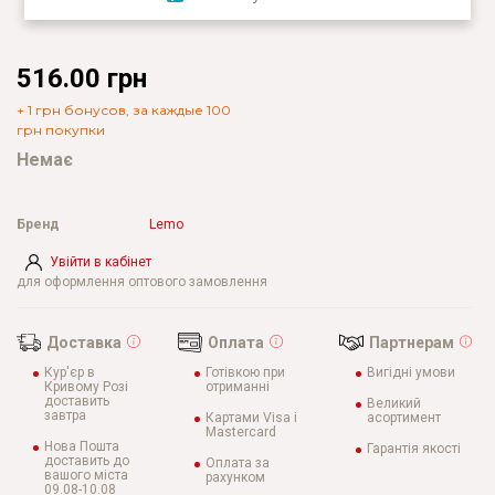
516.00 грн
+ 1 грн бонусов, за каждые 100
грн покупки
Немає
Бренд
Lemo
Увійти в кабінет
для оформлення оптового замовлення
Доставка
Оплата
Партнерам
Кур'єр в
Готівкою при
Вигідні умови
Кривому Розі
отриманні
доставить
Великий
завтра
Картами Visa і
асортимент
Mastercard
Нова Пошта
Гарантія якості
доставить до
Оплата за
вашого міста
рахунком
09.08-10.08