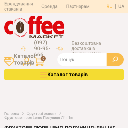
Брендування
Оренда
Партнерам
RU
UA
стаканів
(097)
Безкоштовна
90-95-
доставка в
Кривому Розі
666
Каталог
0
товарiв
Каталог товарiв
Головна
Фруктові основи
Фруктове пюре Lemo Полуниця-Лічі 1кг
ФРУКТОВЕ ПЮРЕ LEMO ПОЛУНИЦЯ-ЛІЧІ 1КГ