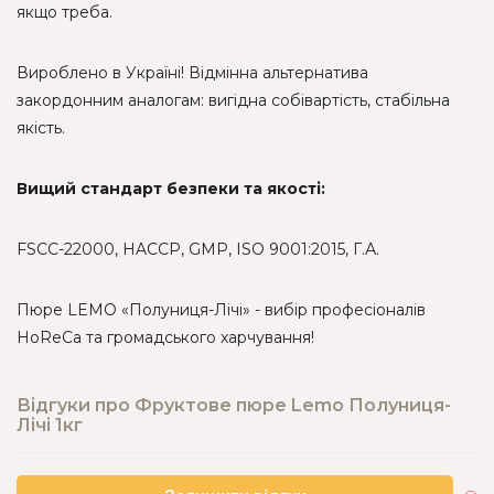
якщо треба.
Вироблено в Україні! Відмінна альтернатива
закордонним аналогам: вигідна собівартість, стабільна
якість.
Вищий стандарт безпеки та якості:
FSCC-22000, HACCP, GMP, ISO 9001:2015, Г.А.
Пюре LEMO «Полуниця-Лічі» - вибір професіоналів
HoReCa та громадського харчування!
Відгуки про Фруктове пюре Lemo Полуниця-
Лічі 1кг