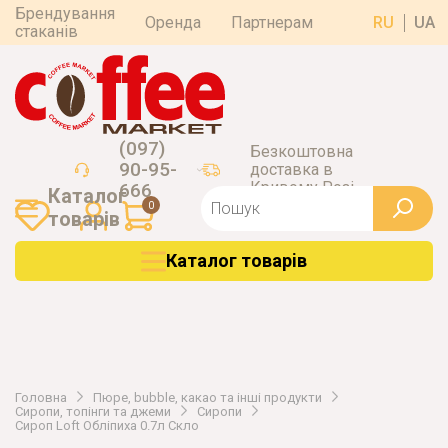
Брендування
Оренда
Партнерам
RU
UA
стаканів
(097)
Безкоштовна
90-95-
доставка в
Кривому Розі
666
Каталог
0
товарiв
Каталог товарiв
Головна
Пюре, bubble, какао та інші продукти
Сиропи, топінги та джеми
Сиропи
Сироп Loft Обліпиха 0.7л Скло