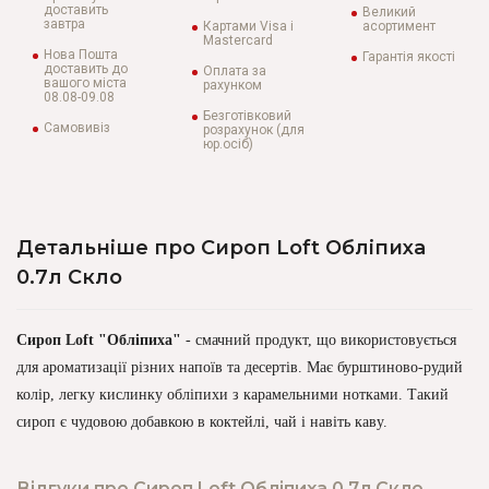
доставить
Великий
завтра
Картами Visa і
асортимент
Mastercard
Нова Пошта
Гарантія якості
доставить до
Оплата за
вашого міста
рахунком
08.08-09.08
Безготівковий
Самовивіз
розрахунок (для
юр.осіб)
Детальніше про Сироп Loft Обліпиха
0.7л Скло
Сироп Loft "Обліпиха"
- смачний продукт, що використовується
для ароматизації різних напоїв та десертів. Має бурштиново-рудий
колір, легку кислинку обліпихи з карамельними нотками. Такий
сироп є чудовою добавкою в коктейлі, чай і навіть каву.
Відгуки про Сироп Loft Обліпиха 0.7л Скло