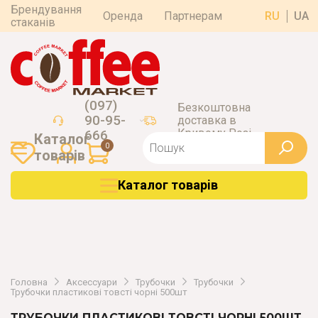
Брендування
Оренда
Партнерам
RU
UA
стаканів
(097)
Безкоштовна
90-95-
доставка в
Кривому Розі
666
Каталог
0
товарiв
Каталог товарiв
Головна
Аксессуари
Трубочки
Трубочки
Трубочки пластикові товсті чорні 500шт
ТРУБОЧКИ ПЛАСТИКОВІ ТОВСТІ ЧОРНІ 500ШТ