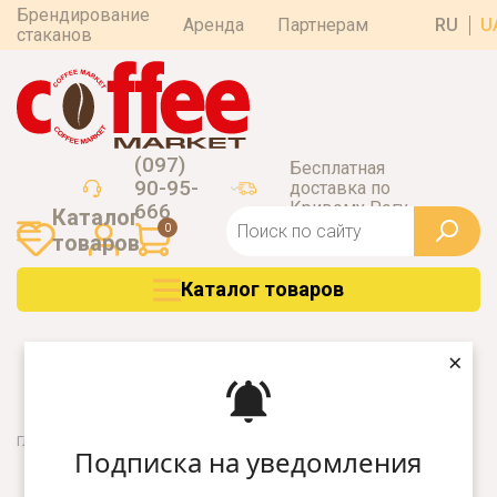
Брендирование
Аренда
Партнерам
RU
U
стаканов
(097)
Бесплатная
90-95-
доставка по
Кривому Рогу
666
Каталог
0
товаров
Каталог товаров
×
Главная
Кофе
Espresso Italiano
Подписка на уведомления