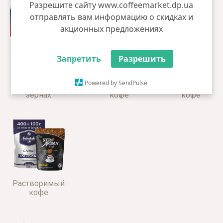
Разрешите сайту www.coffeemarket.dp.ua
отправлять вам информацию о скидках и
акционных предложениях
Запретить
Разрешить
Powered by SendPulse
Кофе в
Свежеобжаренный
Молотый
зернах
кофе
кофе
Растворимый
кофе