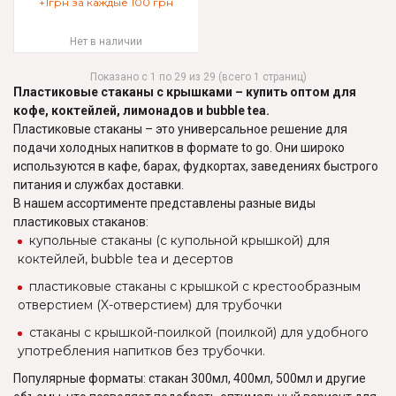
+1грн за каждые 100 грн
Нет в наличии
Показано с 1 по 29 из 29 (всего 1 страниц)
Пластиковые стаканы с крышками – купить оптом для
кофе, коктейлей, лимонадов и bubble tea.
Пластиковые стаканы – это универсальное решение для
подачи холодных напитков в формате to go. Они широко
используются в кафе, барах, фудкортах, заведениях быстрого
питания и службах доставки.
В нашем ассортименте представлены разные виды
пластиковых стаканов:
купольные стаканы (с купольной крышкой) для
коктейлей, bubble tea и десертов
пластиковые стаканы с крышкой с крестообразным
отверстием (X-отверстием) для трубочки
стаканы с крышкой-поилкой (поилкой) для удобного
употребления напитков без трубочки.
Популярные форматы: стакан 300мл, 400мл, 500мл и другие