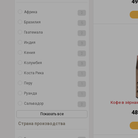
49
Африка
2
Бразилия
5
Гватемала
2
Индия
3
Кения
2
Колумбия
3
Коста Рика
1
Перу
1
Руанда
1
Кофе в зёрнах 
Сальвадор
2
48
Показать все
Страна производства