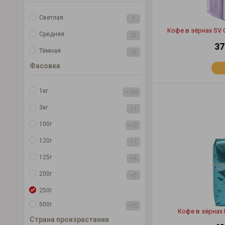
Светлая
3
Кофе в зёрнах SV 
Средняя
52
37
Тёмная
18
Фасовка
1кг
+109
3кг
+1
100г
+12
120г
+1
125г
+4
200г
+3
250г
500г
+25
Кофе в зёрнах B
Страна произрастания