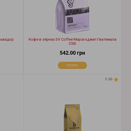
львадор
Кофе в зёрнах SV Coffee Марагоджип Гватемала
250г
542.00 грн
Купить
5.00