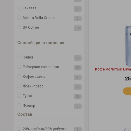
Lavazza
21
Melitta Bella Crema
2
SV Coffee
14
Способ приготовления
Чашка
68
Гейзерная кофеварка
59
Кофе молотый Lavaz
Кофемашина
40
25
Френчпресс
24
Турка
58
Фильтр
2
Состав
20% арабика/80% робуста
2