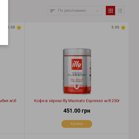
По умолчанию
5.00
5.00
умбия ж\б
Кофе в зёрнах Illy Macinato Espresso ж/б 250г
451.00 грн
Купить