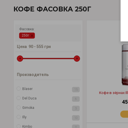
КОФЕ ФАСОВКА 250Г
Фасовка:
250г
Цена
90
-
555
грн
Производитель
Blaser
15
Кофе в зёрнах Il
Del Duca
6
45
Gimoka
3
Illy
10
Kimbo
2