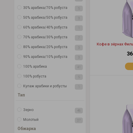
30% арабика/70% робуста
5
50% арабика/50% робуста
3
60% арабика/40% робуста
1
70% арабика/30% робуста
7
Кофе в зёрнах Филь
80% арабика/20% робуста
3
36
90% арабика/10% робуста
3
100% арабика
41
100% робуста
5
Купаж арабики и робусты
1
Тип
Зерно
46
Молотый
27
Обжарка