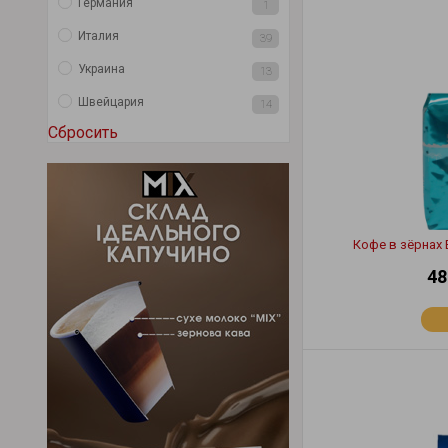
Германия
1
Италия
39
Украина
13
Швейцария
14
Сбросить
Кофе в зёрнах B
48