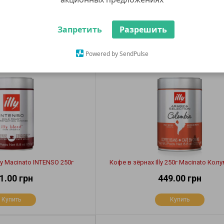
Запретить
Разрешить
Powered by SendPulse
ly Macinato INTENSO 250г
Кофе в зёрнах Illy 250г Macinato Кол
1.00 грн
449.00 грн
Купить
Купить