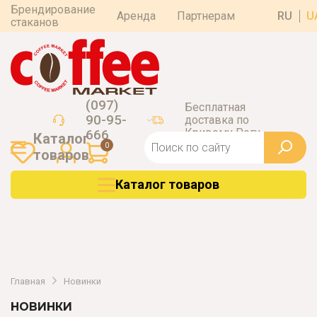
Брендирование
Аренда
Партнерам
RU
U
стаканов
(097)
Бесплатная
90-95-
доставка по
Кривому Рогу
666
Каталог
0
товаров
Каталог товаров
Главная
Новинки
НОВИНКИ