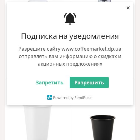
×
Подписка на уведомления
Средство для кофемашин
Миксер для молочных
Разрешите сайту www.coffeemarket.dp.ua
декальцинация VD Clean 0,5л
коктейлей Luna One
отправлять вам информацию о скидках и
120.00 грн
4590.00 грн
акционных предложениях
Купить
Купить
Запретить
Разрешить
Новинка
Новинка
Powered by SendPulse