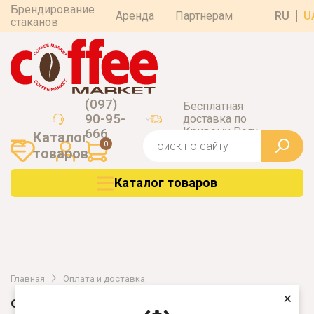
Брендирование
Аренда
Партнерам
RU
U
стаканов
(097)
Бесплатная
90-95-
доставка по
Кривому Рогу
666
Каталог
0
товаров
Каталог товаров
Главная
Оплата и доставка
×
ОПЛАТА И ДОСТАВКА