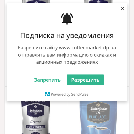
×
Подписка на уведомления
Кофе растворимый для
Кофе растворимый для
вендинга Ambassador Espresso
вендинга Ambassador Crema
Разрешите сайту www.coffeemarket.dp.ua
Bar 200г
200г
отправлять вам информацию о скидках и
221.00 грн
232.00 грн
232.00 грн
акционных предложениях
+2 грн
+2 грн
Купить
Купить
Запретить
Разрешить
Powered by SendPulse