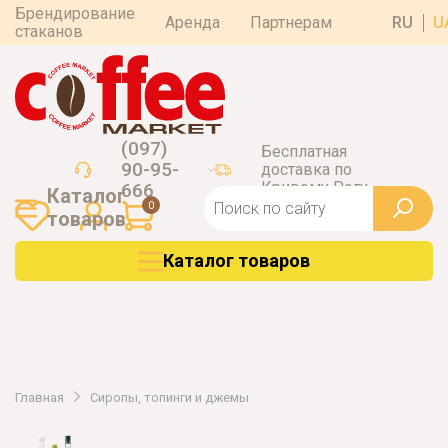
Брендирование
Аренда
Партнерам
RU
U
стаканов
(097)
Бесплатная
90-95-
доставка по
Кривому Рогу
666
Каталог
0
товаров
Каталог товаров
Главная
Сиропы, топинги и джемы