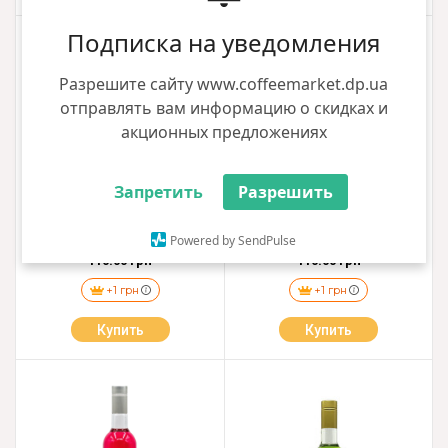
Подписка на уведомления
Разрешите сайту www.coffeemarket.dp.ua
отправлять вам информацию о скидках и
акционных предложениях
Запретить
Разрешить
Сироп Loft Лемонграсс 0,7л
Сироп Loft Лимонад 0.7л Стекло
Powered by SendPulse
110.00 грн
110.00 грн
+1 грн
+1 грн
Купить
Купить