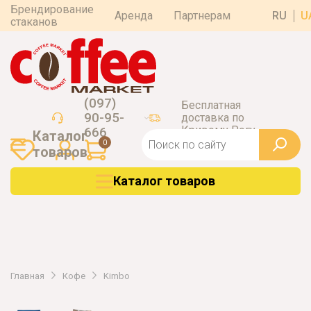
Брендирование
Аренда
Партнерам
RU
U
стаканов
(097)
Бесплатная
90-95-
доставка по
Кривому Рогу
666
Каталог
0
товаров
Каталог товаров
Главная
Кофе
Kimbo