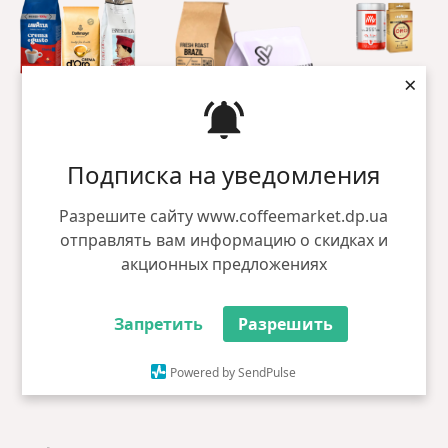
×
Подписка на уведомления
Кофе в
Свежеобжаренный
Молотый
зернах
кофе
кофе
Разрешите сайту www.coffeemarket.dp.ua
отправлять вам информацию о скидках и
акционных предложениях
Запретить
Разрешить
Растворимый
Powered by SendPulse
кофе