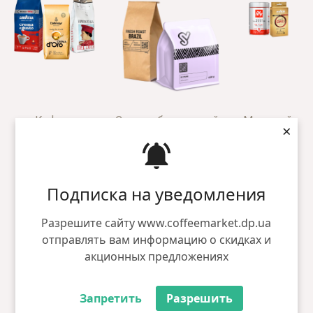
Кофе в
Свежеобжаренный
Молотый
×
зернах
кофе
кофе
Подписка на уведомления
Разрешите сайту www.coffeemarket.dp.ua
отправлять вам информацию о скидках и
акционных предложениях
Растворимый
кофе
Запретить
Разрешить