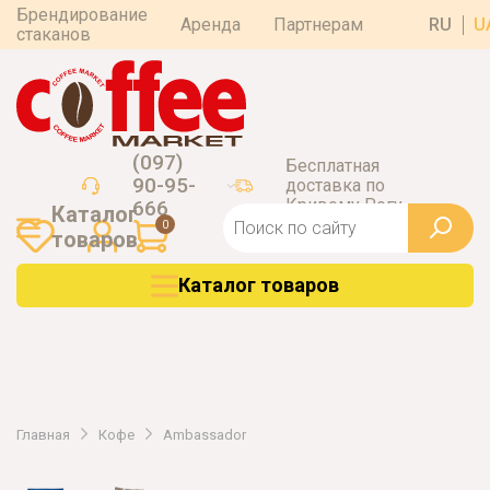
Брендирование
Аренда
Партнерам
RU
U
стаканов
(097)
Бесплатная
90-95-
доставка по
Кривому Рогу
666
Каталог
0
товаров
Каталог товаров
Главная
Кофе
Ambassador