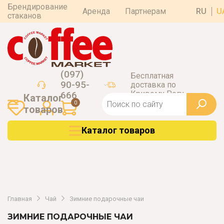
Брендирование
Аренда
Партнерам
RU
U
стаканов
(097)
Бесплатная
90-95-
доставка по
Кривому Рогу
666
Каталог
0
товаров
Каталог товаров
Главная
Чай
Зимние подарочные чаи
ЗИМНИЕ ПОДАРОЧНЫЕ ЧАИ