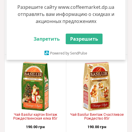
Разрешите сайту www.coffeemarket.dp.ua
отправлять вам информацию о скидках и
Чай Basilur Подарункова
Чай Basilur картон Винтаж
Морозний ранок 85г з/б
Зимние каникулы 85г
акционных предложениях
320.00 грн
190.00 грн
+3 грн
+1 грн
Запретить
Разрешить
Купить
Купить
Powered by SendPulse
Чай Basilur картон Вінтаж
Чай Basilur Винтаж Счастливое
Рождественская елка 85г
Рождество 85г
190.00 грн
190.00 грн