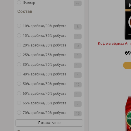
Фильтр
+2
Состав
10% арабика/90% робуста
3
15% арабика/85% робуста
1
Кофе в зёрнах Amb
20% арабика/80% робуста
9
69
25% арабика/75% робуста
1
30% арабика/70% робуста
10
40% арабика/60% робуста
6
50% арабика/50% робуста
16
60% арабика/40% робуста
11
65% арабика/35% робуста
2
70% арабика/30% робуста
15
Показать все