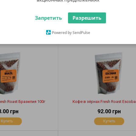
ИЯ ЧАШКА
Запретить
Разрешить
5.00
Powered by SendPulse
resh Roast Бразилия 100г
Кофе в зёрнах Fresh Roast Escoba
3.00 грн
92.00 грн
Купить
Купить