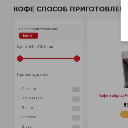
КОФЕ СПОСОБ ПРИГОТОВЛЕН
Способ приготовления:
Чашка
Цена
64
-
2156
грн
Производитель
Dallmayr
7
Кофе в зёрнах F
Ambassador
10
8
Baritto
1
Barroero
1
Blaser
18