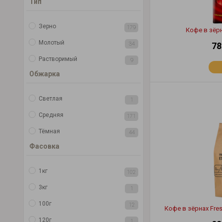
Тип
Зерно
179
Кофе в зёрн
Молотый
34
78
Растворимый
9
Обжарка
Светлая
1
Средняя
171
Тёмная
44
Фасовка
1кг
102
3кг
1
100г
12
Кофе в зёрнах Fres
120г
1