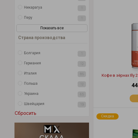
Никарагуа
1
Перу
1
Показать все
Страна производства
Болгария
1
Германия
12
Италия
85
Кофе в зёрнах Illy
Польша
44
12
Украина
65
Швейцария
19
Сбросить
Скидка