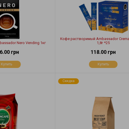
Кофе растворимый Ambassador Crema 
assador Nero Vending 1кг
1,8г *25
6.00 грн
118.00 грн
Купить
Купить
Скидка