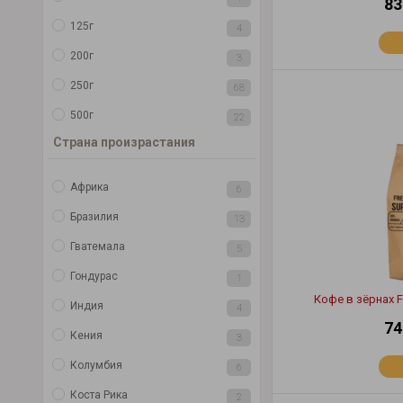
83
125г
4
200г
3
250г
68
500г
22
Страна произрастания
Африка
6
Бразилия
13
Гватемала
5
Гондурас
1
Кофе в зёрнах F
Индия
4
74
Кения
3
Колумбия
6
Коста Рика
2