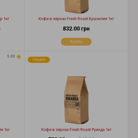
p 1кг
Кофе в зёрнах Fresh Roast Бразилия 1кг
н
832.00 грн
Купить
5.00
Скидка
я 1кг
Кофе в зёрнах Fresh Roast Руанда 1кг