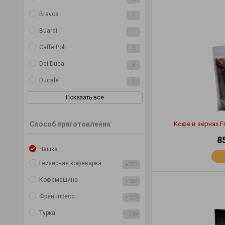
Bravos
1
Buardi
1
Caffe Poli
3
Del Duca
8
Ducale
2
Показать все
Способ приготовления
Кофе в зёрнах F
8
Чашка
Гейзерная кофеварка
+200
Кофемашина
+187
Френчпресс
+109
Турка
+199