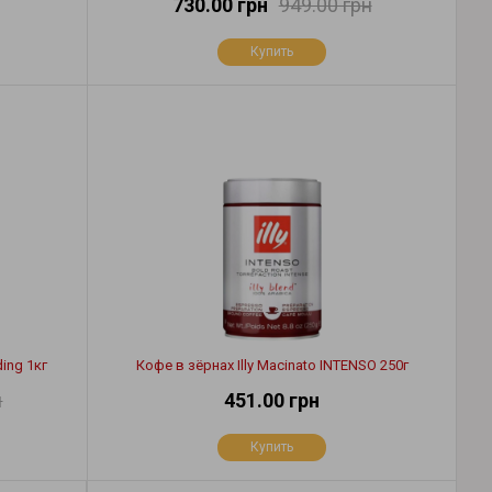
730.00 грн
949.00 грн
Купить
ing 1кг
Кофе в зёрнах Illy Macinato INTENSO 250г
н
451.00 грн
Купить