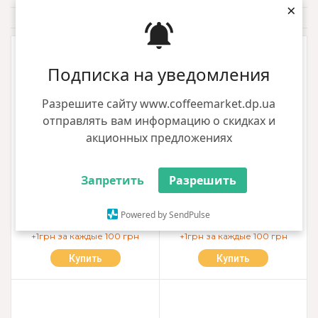
×
По умолчанию
Фильтр
Подписка на уведомления
Разрешите сайту www.coffeemarket.dp.ua
отправлять вам информацию о скидках и
акционных предложениях
Запретить
Разрешить
Вилка деревянная
Вилка премиум чёрная
Powered by SendPulse
1.01 грн
1.32 грн
+1грн за каждые 100 грн
+1грн за каждые 100 грн
Купить
Купить