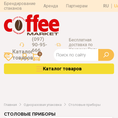
Брендирование
Аренда
Партнерам
RU
U
стаканов
(097)
Бесплатная
90-95-
доставка по
Кривому Рогу
666
Каталог
0
товаров
Каталог товаров
Главная
Одноразовая упаковка
Столовые приборы
СТОЛОВЫЕ ПРИБОРЫ