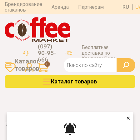
Брендирование
Аренда
Партнерам
RU
U
стаканов
(097)
Бесплатная
90-95-
доставка по
Кривому Рогу
666
Каталог
0
товаров
Каталог товаров
×
Главная
Кофе
Nero Aroma