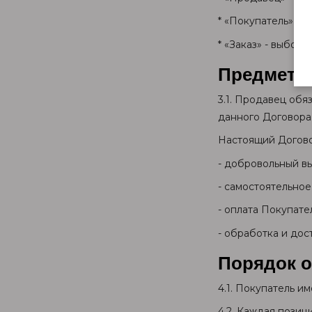
* «Покупатель» - 
* «Заказ» - выбор
Предмет 
3.1. Продавец обя
данного Договора
Настоящий Договор
- добровольный в
- самостоятельно
- оплата Покупате
- обработка и дос
Порядок о
4.1. Покупатель и
4.2. Каждая позиц