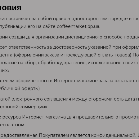
ловия
азин оставляет за собой право в одностороннем порядке вно
убликации его на сайте coffeemarket.dp.ua.
азин создан для организации дистанционного способа прода
есет ответственность за достоверность указанной при оформ
цепта (оформлении заказа и последующей оплаты товара) П
гласие на сбор, обработку, хранение, использование своих 
ных».
ателем оформленного в Интернет-магазине заказа означает 
убличной оферты)
датой электронного соглашения между сторонами есть дата пр
ктронной коммерции»
е ресурса Интернет-магазина для предварительного просмотр
бесплатным.
 предоставляемая Покупателем является конфиденциальной.