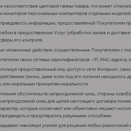
ое несоответствие цветовой гаммы товара, что может отличат
и мониторов персональных компьютеров отдельных моделей
и правдивость информации, предоставляемой Покупателем пр
еребои в предоставлении Услуг (обработки заказа и доставке
сферы его контроля;
ные незаконные действия, осуществленные Покупателем с по
упателем своих сетевых идентификаторов - IP, MAC-адреса, л
используя предоставленный ему доступ к сети Интернет, само
ействиями (лично, даже если под его логином находилось д
ву или моральным принципам моральности.
тупления обстоятельств непреодолимой силы, стороны освоб
 непреодолимой силы для целей настоящего договора поним
арактер, которые исключают или объективно мешают исполн
 предвидеть и предотвратить разумными способами.
кладывают максимум усилий для решения любых разногласий 