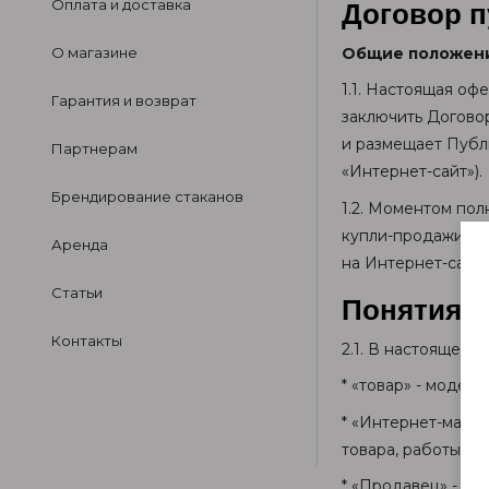
Оплата и доставка
Договор 
О магазине
Общие положен
1.1. Настоящая оф
Гарантия и возврат
заключить Договор
и размещает Публ
Партнерам
«Интернет-сайт»).
Брендирование стаканов
1.2. Моментом по
купли-продажи тов
Аренда
на Интернет-сайт
Статьи
Понятия и
Контакты
2.1. В настоящей
* «товар» - модел
* «Интернет-магаз
товара, работы ил
* «Продавец» - ко