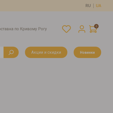
RU
UA
0
оставка по Кривому Рогу
Акции и скидки
Новинки