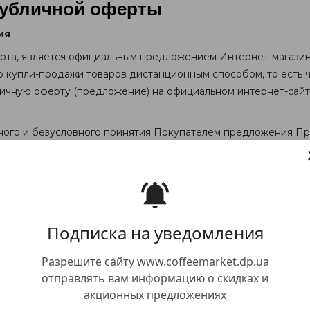
публичной оферты
ия
ерта, является официальным предложением Интернет-магазина
 купли-продажи товаров дистанционным способом, то есть ч
ичную оферту (предложение) на официальном интернет-сайт
лного и безусловного принятия Покупателем предложения Пр
аров, считается факт оплаты Покупателем заказа на условия
е Продавца.
 определения
 оферте, если контекст не требует иного, нижеприведенные 
Подписка на уведомления
и, аксессуары, комплектующие и сопроводительные предметы
Разрешите сайту www.coffeemarket.dp.ua
ин» - в соответствии с Законом Украины «об электронной ко
отправлять вам информацию о скидках и
и услуги путем совершения электронной сделки.
акционных предложениях
мпания, реализующая товары, представленные на Интернет-са