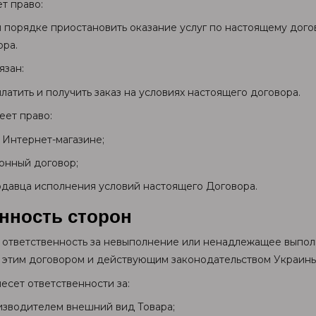
ет право:
м порядке приостановить оказание услуг по настоящему дог
ора.
язан:
латить и получить заказ на условиях настоящего договора.
еет право:
в Интернет-магазине;
онный договор;
одавца исполнения условий настоящего Договора.
нность сторон
ут ответственность за невыполнение или ненадлежащее выпол
этим договором и действующим законодательством Украины
несет ответственности за:
изводителем внешний вид Товара;