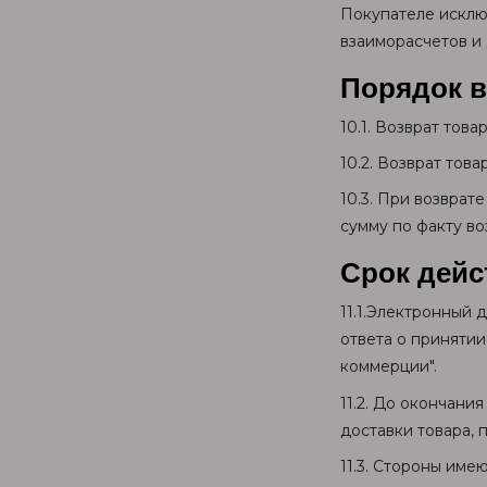
Покупателе исклю
взаиморасчетов и 
Порядок в
10.1. Возврат тов
10.2. Возврат тов
10.3. При возвра
сумму по факту во
Срок дейс
11.1.Электронный
ответа о принятии
коммерции".
11.2. До окончани
доставки товара, 
11.3. Стороны име