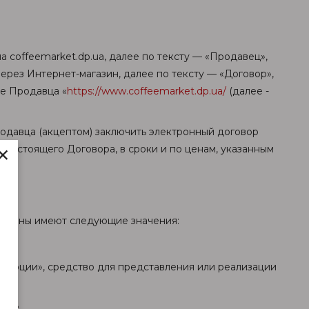
 coffeemarket.dp.ua, далее по тексту — «Продавец»,
ерез Интернет-магазин, далее по тексту — «Договор»,
е Продавца «
https://www.coffeemarket.dp.ua/
(далее -
одавца (акцептом) заключить электронный договор
×
х настоящего Договора, в сроки и по ценам, указанным
термины имеют следующие значения:
;
ммерции», средство для представления или реализации
йте.