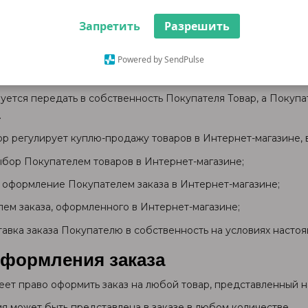
физическое лицо, заключившее с Продавцом Договор на усло
Запретить
Разрешить
 отдельных позиций из перечня товаров, указанных Покупате
Powered by SendPulse
Договора
зуется передать в собственность Покупателя Товар, а Покупа
.
 регулирует куплю-продажу товаров в Интернет-магазине, в
ыбор Покупателем товаров в Интернет-магазине;
е оформление Покупателем заказа в Интернет-магазине;
лем заказа, оформленного в Интернет-магазине;
тавка заказа Покупателю в собственность на условиях насто
формления заказа
меет право оформить заказ на любой товар, представленный 
ия может быть представлена в заказе в любом количестве.