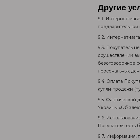
Другие ус
9.1. Интернет-маг
предварительной п
9.2. Интернет-маг
9.3. Покупатель н
осуществлении ак
безоговорочное со
персональных дан
9.4. Оплата Покуп
купли-продажи (п
9.5. Фактической 
Украины «Об эле
9.6. Использовани
Покупателя есть 
9.7. Информация,