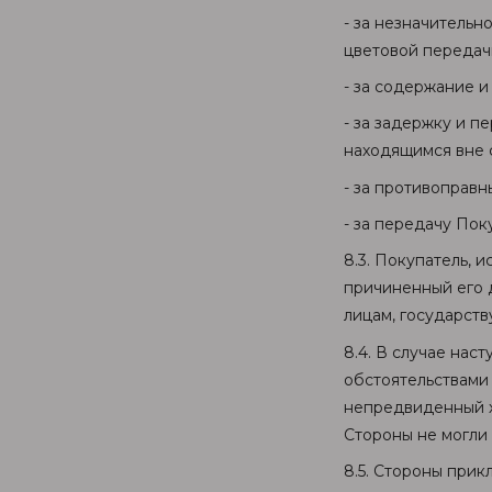
- за незначительн
цветовой передач
- за содержание 
- за задержку и п
находящимся вне 
- за противоправ
- за передачу Пок
8.3. Покупатель, 
причиненный его д
лицам, государст
8.4. В случае нас
обстоятельствами
непредвиденный х
Стороны не могли
8.5. Стороны при