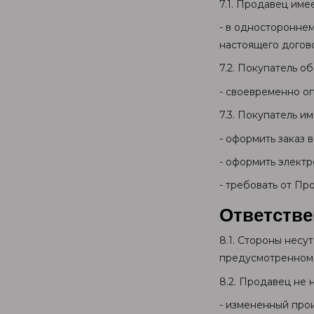
7.1. Продавец име
- в односторонне
настоящего догов
7.2. Покупатель об
- своевременно оп
7.3. Покупатель им
- оформить заказ 
- оформить электр
- требовать от Пр
Ответстве
8.1. Стороны нес
предусмотренном 
8.2. Продавец не 
- измененный про