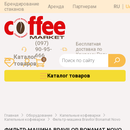
Брендирование
Аренда
Партнерам
RU
U
стаканов
(097)
Бесплатная
90-95-
доставка по
Кривому Рогу
666
Каталог
0
товаров
Каталог товаров
Главная
Оборудование
Капельные кофеварки
Капельные кофеварки
Фильтр-машина Bravilor Bonamat Novo
ФИЛЬТР-МАШИНА BRAVILOR BONAMAT NOVO