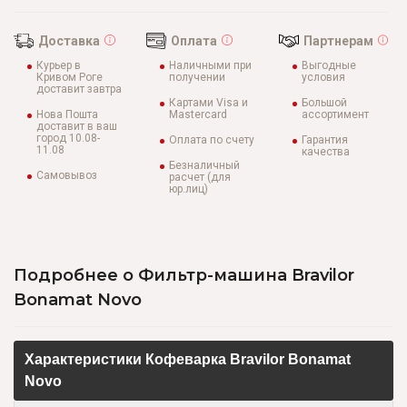
Доставка
Оплата
Партнерам
Курьер в
Наличными при
Выгодные
Кривом Роге
получении
условия
доставит завтра
Картами Visa и
Большой
Нова Пошта
Mastercard
ассортимент
доставит в ваш
город 10.08-
Оплата по счету
Гарантия
11.08
качества
Безналичный
Самовывоз
расчет (для
юр.лиц)
Подробнее о Фильтр-машина Bravilor
Bonamat Novo
Характеристики Кофеварка Bravilor Bonamat
Novo