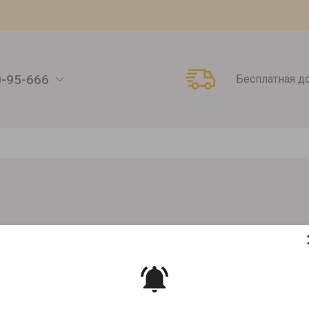
0-95-666
Бесплатная д
Восточная коллекция Вост очарование 25 пак
ЛЛЕКЦИЯ ВОСТ ОЧАРОВАНИЕ 25 П
Артикул:
2116