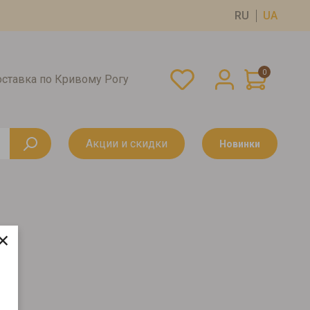
RU
UA
0
оставка по Кривому Рогу
Акции и скидки
Новинки
×
АК