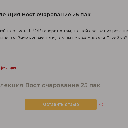
ллекция Вост очарование 25 пак
йного листа FBOP говорит о том, что чай состоит из резаны
ьше в чайном купаже типс, тем выше качество чая. Такой ча
офе индия
ллекция Вост очарование 25 пак
Оставить отзыв