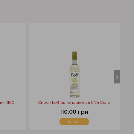
ня 1100г
Сироп Loft Білий шоколад 0.7л Скло
Ста
110.00 грн
Купить