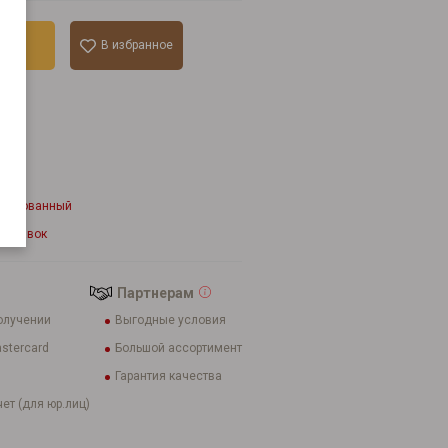
ину
В избранное
к
lur
етированный
 добавок
Партнерам
олучении
Выгодные условия
stercard
Большой ассортимент
Гарантия качества
ет (для юр.лиц)