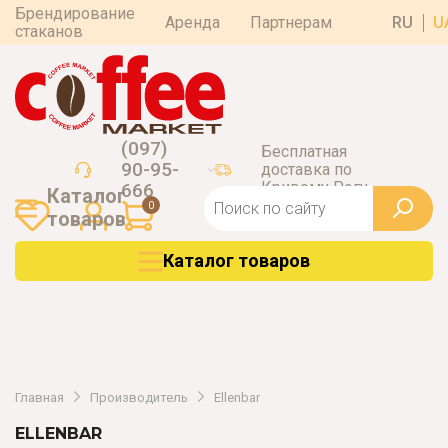
Брендирование
Аренда
Партнерам
RU
U
стаканов
(097)
Бесплатная
90-95-
доставка по
Кривому Рогу
666
Каталог
0
товаров
Каталог товаров
Главная
Производитель
Ellenbar
ELLENBAR