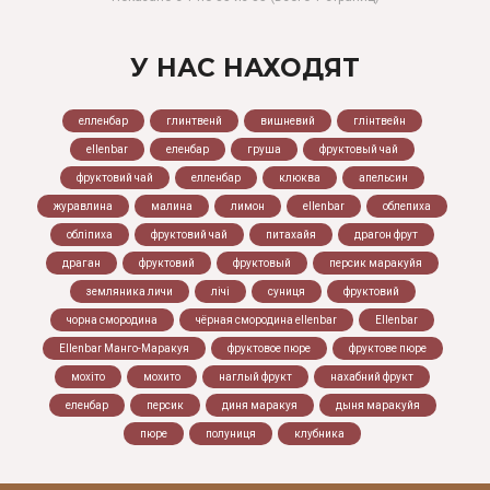
У НАС НАХОДЯТ
елленбар
глинтвенй
вишневий
глінтвейн
ellenbar
еленбар
груша
фруктовый чай
фруктовий чай
елленбар
клюква
апельсин
журавлина
малина
лимон
ellenbar
облепиха
обліпиха
фруктовий чай
питахайя
драгон фрут
драган
фруктовий
фруктовый
персик маракуйя
земляника личи
лічі
суниця
фруктовий
чорна смородина
чёрная смородина ellenbar
Ellenbar
Ellenbar Манго-Маракуя
фруктовое пюре
фруктове пюре
мохіто
мохито
наглый фрукт
нахабний фрукт
еленбар
персик
диня маракуя
дыня маракуйя
пюре
полуниця
клубника