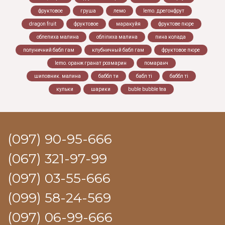
фруктовое
груша
лемо
lemo. дрегонфрут
dragon fruit
фруктовое
маракуйя
фруктове пюре
облепиха малина
обліпиха малина
пина колада
полуничний бабл гам
клубничный бабл гам
фруктовое пюре
lemo. оранж гранат розмарин
помаранч
шиповник. малина
баббл ти
бабл ті
баббл ті
кульки
шарики
buble bubble tea
(097) 90-95-666
(067) 321-97-99
(097) 03-55-666
(099) 58-24-569
(097) 06-99-666