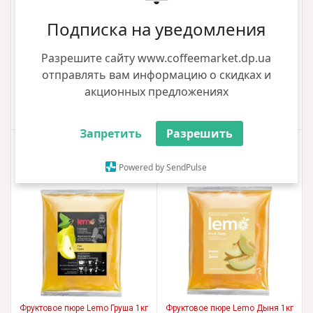
Подписка на уведомления
Разрешите сайту www.coffeemarket.dp.ua
Фруктовое пюре Lemo Вишня
Корица Ваниль 1кг
Фруктовое пюре Lemo Тыква 1кг
отправлять вам информацию о скидках и
432.00 грн
378.00 грн
акционных предложениях
Купить
Купить
Запретить
Разрешить
Powered by SendPulse
Фруктовое пюре Lemo Груша 1кг
Фруктовое пюре Lemo Дыня 1кг