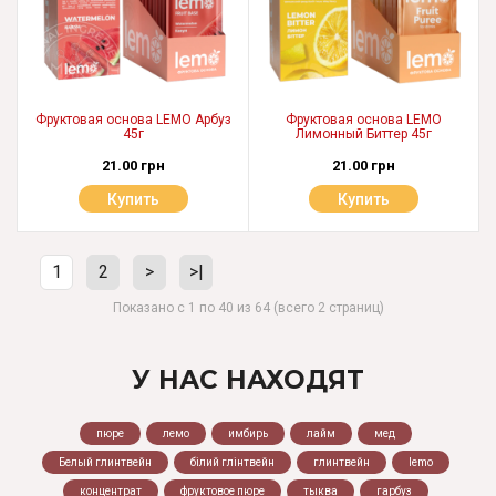
Фруктовая основа LEMO Арбуз
Фруктовая основа LEMO
45г
Лимонный Биттер 45г
21.00 грн
21.00 грн
Купить
Купить
1
2
>
>|
Показано с 1 по 40 из 64 (всего 2 страниц)
У НАС НАХОДЯТ
пюре
лемо
имбирь
лайм
мед
Белый глинтвейн
білий глінтвейн
глинтвейн
lemo
концентрат
фруктовое пюре
тыква
гарбуз