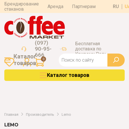
Брендирование
Аренда
Партнерам
RU
U
стаканов
(097)
Бесплатная
90-95-
доставка по
Кривому Рогу
666
Каталог
0
товаров
Каталог товаров
Главная
Производитель
Lemo
LEMO