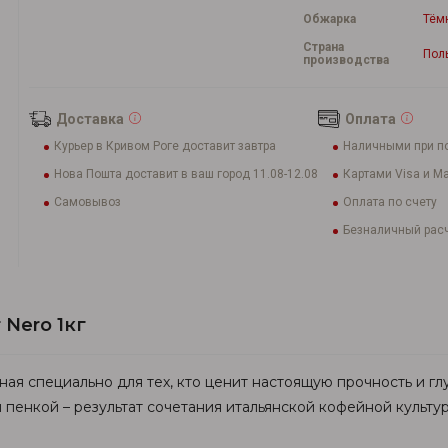
Обжарка
Тём
Страна
Пол
производства
Доставка
Оплата
Курьер в Кривом Роге доставит завтра
Наличными при п
Нова Пошта доставит в ваш город 11.08-12.08
Картами Visa и Ma
Самовывоз
Оплата по счету
Безналичный расч
Nero 1кг
ная специально для тех, кто ценит настоящую прочность и г
пенкой – результат сочетания итальянской кофейной культур