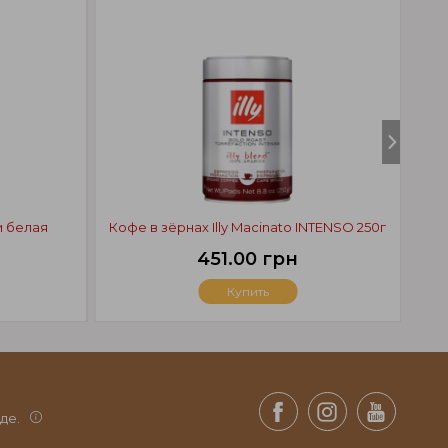
Ча
 белая
Кофе в зёрнах Illy Macinato INTENSO 250г
451.00 грн
Купить
де.