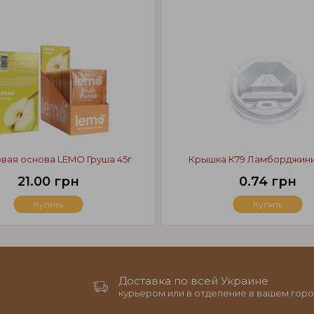
вая основа LEMO Груша 45г
Крышка К79 Ламборджини
21.00 грн
0.74 грн
Купить
Купить
Доставка по всей Украине
курьером или в отделение в вашем горо