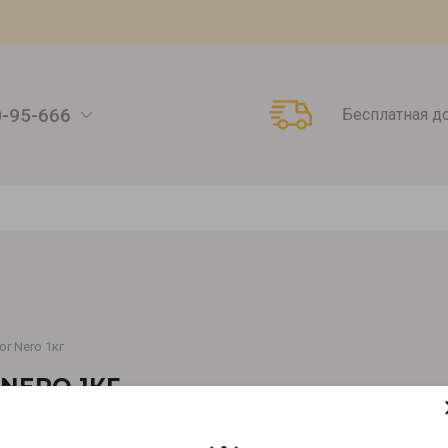
0-95-666
Бесплатная д
r Nero 1кг
NERO 1КГ
Артикул:
00000010112