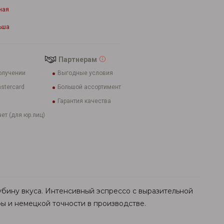
ная
ьша
Партнерам
олучении
Выгодные условия
stercard
Большой ассортимент
Гарантия качества
ет (для юр.лиц)
лубину вкуса. Интенсивный эспрессо с выразительной
ы и немецкой точности в производстве.