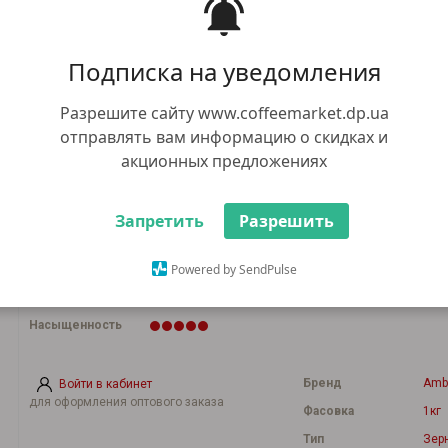
731.00 грн
Нет в наличии
Подписка на уведомления
+ 1 грн бонусов, за каждые 100
грн покупки
525.00 грн
Разрешите сайту www.coffeemarket.dp.ua
Оптом:
при общей сумме заказа от 5000 грн
отправлять вам информацию о скидках и
акционных предложениях
Способ приготовления
Запретить
Разрешить
Кислинка
Powered by SendPulse
Аромат
Крепость
Насыщенность
Бренд
Amb
Войти в кабинет
для оформления оптового заказа
Фасовка
1кг
Тип
Зер