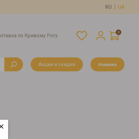
RU
UA
0
оставка по Кривому Рогу
Акции и скидки
Новинки
×