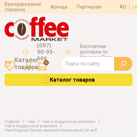
Брендирование
Аренда
Партнерам
RU
U
стаканов
(097)
Бесплатная
90-95-
доставка по
Кривому Рогу
666
Каталог
0
товаров
Каталог товаров
Главная
Чай
Чай в подарочной упаковке
Чай в подарочной упаковке
Чай Kingsleaf Время желаний Малиновый 30г ж/б