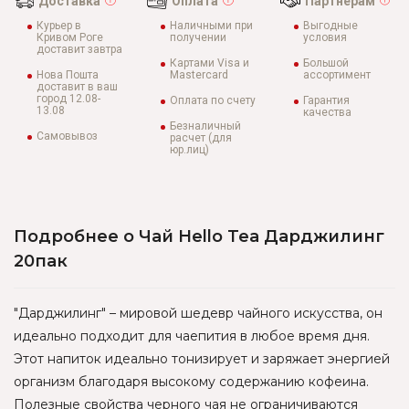
Доставка
Оплата
Партнерам
Курьер в
Наличными при
Выгодные
Кривом Роге
получении
условия
доставит завтра
Картами Visa и
Большой
Нова Пошта
Mastercard
ассортимент
доставит в ваш
город 12.08-
Оплата по счету
Гарантия
13.08
качества
Безналичный
Самовывоз
расчет (для
юр.лиц)
Подробнее о Чай Hello Tea Дарджилинг
20пак
"Дарджилинг" – мировой шедевр чайного искусства, он
идеально подходит для чаепития в любое время дня.
Этот напиток идеально тонизирует и заряжает энергией
организм благодаря высокому содержанию кофеина.
Полезные свойства черного чая не ограничиваются