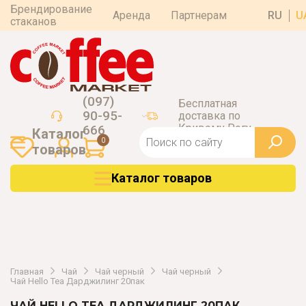
Брендирование
Аренда
Партнерам
RU
U
стаканов
(097)
Бесплатная
90-95-
доставка по
Кривому Рогу
666
Каталог
0
товаров
Каталог товаров
Главная
Чай
Чай черный
Чай черный
Чай Hello Tea Дарджилинг 20пак
ЧАЙ HELLO TEA ДАРДЖИЛИНГ 20ПАК