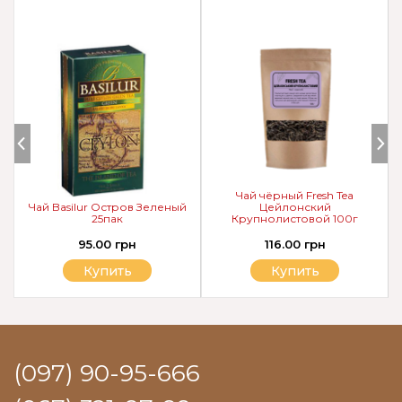
Чай чёрный Fresh Tea
Чай Basilur Остров Зеленый
Цейлонский
25пак
Крупнолистовой 100г
95.00 грн
116.00 грн
Купить
Купить
(097) 90-95-666