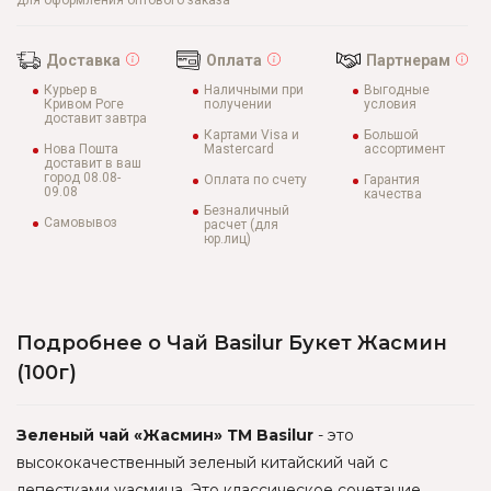
для оформления оптового заказа
Доставка
Оплата
Партнерам
Курьер в
Наличными при
Выгодные
Кривом Роге
получении
условия
доставит завтра
Картами Visa и
Большой
Нова Пошта
Mastercard
ассортимент
доставит в ваш
город 08.08-
Оплата по счету
Гарантия
09.08
качества
Безналичный
Самовывоз
расчет (для
юр.лиц)
Подробнее о Чай Basilur Букет Жасмин
(100г)
Зеленый чай «Жасмин» ТМ Basilur
- это
высококачественный зеленый китайский чай с
лепестками жасмина. Это классическое сочетание