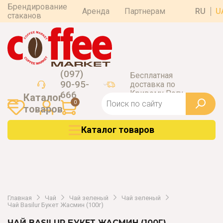
Брендирование
Аренда
Партнерам
RU
U
стаканов
(097)
Бесплатная
90-95-
доставка по
Кривому Рогу
666
Каталог
0
товаров
Каталог товаров
Главная
Чай
Чай зеленый
Чай зеленый
Чай Basilur Букет Жасмин (100г)
ЧАЙ BASILUR БУКЕТ ЖАСМИН (100Г)