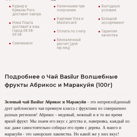
Курьер в
Наличными при
Выгодные
Кривом Роге
получении
условия
доставит завтра
Картами Visa и
Большой
Нова Пошта
Mastercard
ассортимент
доставит в ваш
город 08.08-
Оплата по счету
Гарантия
09.08
качества
Безналичный
Самовывоз
расчет (для
юр.лиц)
Подробнее о Чай Basilur Волшебные
фрукты Абрикос и Маракуйя (100г)
Зеленый чай Basilur Абрикос и Маракуйя
- это непревзойденный
дует цейлонского чая премиум класса с фруктами из совершенно
разных регионов! Абрикос - медовый, нежный и в то же время
яркий фрукт. Мы знаем его вкус с детства и, наверняка, каждый из
нас даже самостоятельно собирал его прям с дерева. А манго и
маракуйя - это заморские лакомства. Но какой же у них вкус!