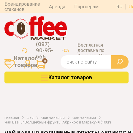
Брендирование
Аренда
Партнерам
RU
U
стаканов
(097)
Бесплатная
90-95-
доставка по
Кривому Рогу
666
Каталог
0
товаров
Каталог товаров
Главная
Чай
Чай зеленый
Чай зеленый
Чай Basilur Волшебные фрукты Абрикос и Маракуйя (100г)
ЧАЙ BASILUR ВОЛШЕБНЫЕ ФРУКТЫ АБРИКОС И