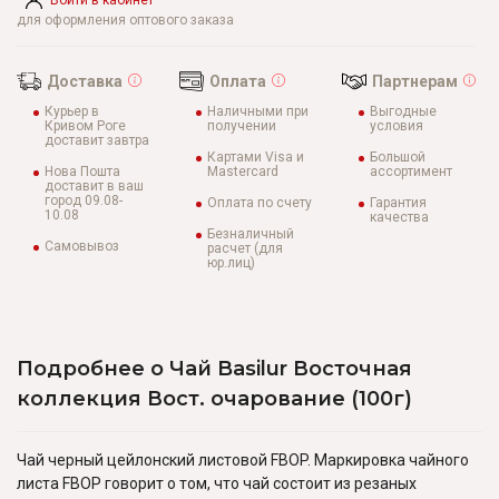
Войти в кабинет
для оформления оптового заказа
Доставка
Оплата
Партнерам
Курьер в
Наличными при
Выгодные
Кривом Роге
получении
условия
доставит завтра
Картами Visa и
Большой
Нова Пошта
Mastercard
ассортимент
доставит в ваш
город 09.08-
Оплата по счету
Гарантия
10.08
качества
Безналичный
Самовывоз
расчет (для
юр.лиц)
Подробнее о Чай Basilur Восточная
коллекция Вост. очарование (100г)
Чай черный цейлонский листовой FВOP. Маркировка чайного
листа FBOP говорит о том, что чай состоит из резаных