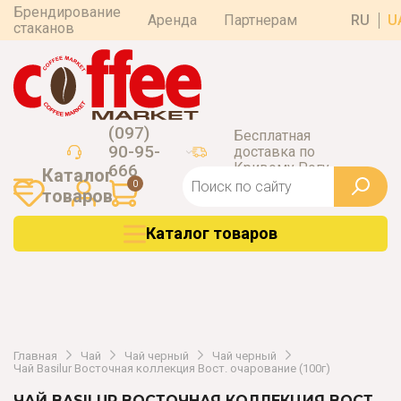
Брендирование
Аренда
Партнерам
RU
U
стаканов
(097)
Бесплатная
90-95-
доставка по
Кривому Рогу
666
Каталог
0
товаров
Каталог товаров
Главная
Чай
Чай черный
Чай черный
Чай Basilur Восточная коллекция Вост. очарование (100г)
ЧАЙ BASILUR ВОСТОЧНАЯ КОЛЛЕКЦИЯ ВОСТ.