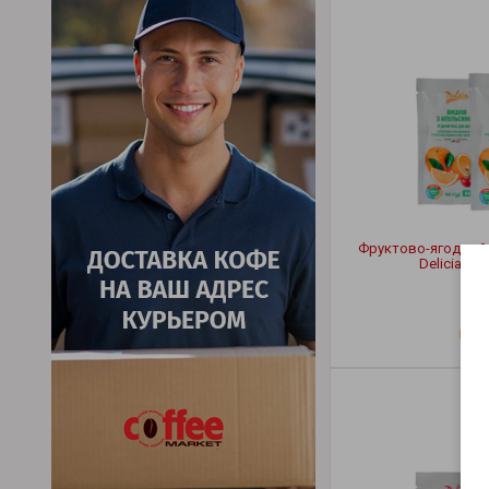
Фруктово-ягодный 
Delicia Ви
2