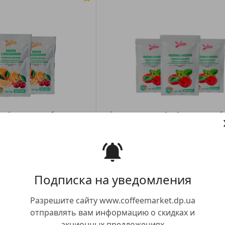
чай концентрат без сахара
Фруктово-ягодный чай концентрат б
шня и апельсин 50г
Delicia Малина с мятой 50г
3.00 грн
23.00 грн
Купить
Купить
Подписка на уведомления
Разрешите сайту www.coffeemarket.dp.ua
отправлять вам информацию о скидках и
акционных предложениях