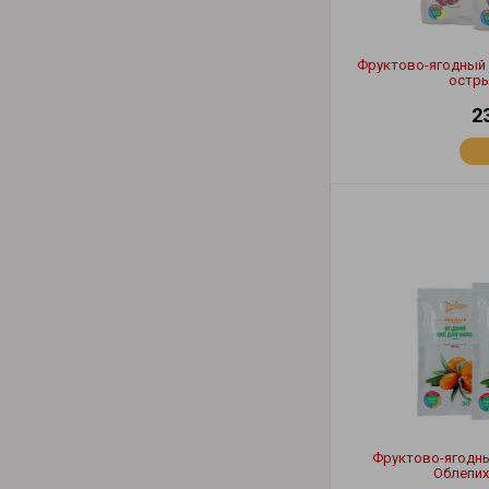
Фруктово-ягодный к
остры
2
Фруктово-ягодный
Облепих