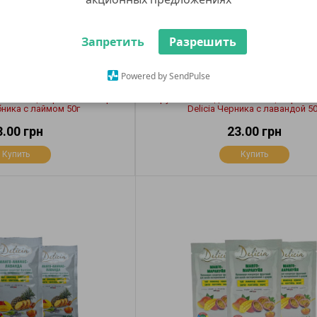
Запретить
Разрешить
Powered by SendPulse
чай концентрат без сахара
Фруктово-ягодный чай концентрат б
убника с лаймом 50г
Delicia Черника с лавандой 50
3.00 грн
23.00 грн
Купить
Купить