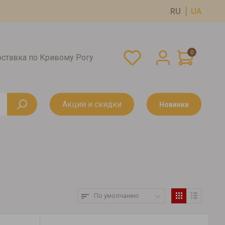
RU
UA
0
оставка по Кривому Рогу
Акции и скидки
Новинки
По умолчанию