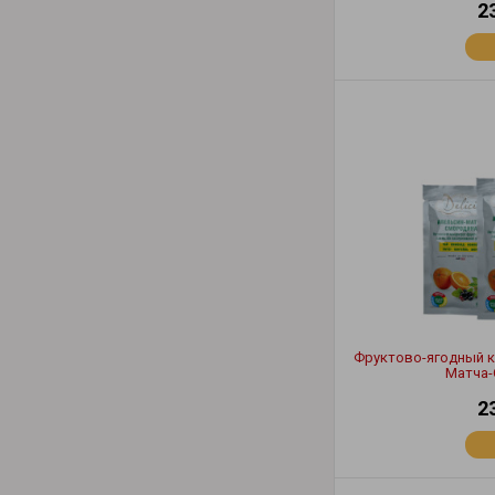
2
Фруктово-ягодный ко
Матча-
2