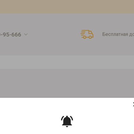
0-95-666
Бесплатная д
пакеты для чая
Фильтр-пакеты для чайника
КА
Артикул:
911