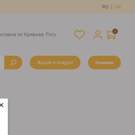
RU
UA
0
оставка по Кривому Рогу
Акции и скидки
Новинки
×