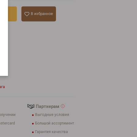
ину
В избранное
к
ага
Партнерам
олучении
Выгодные условия
stercard
Большой ассортимент
Гарантия качества