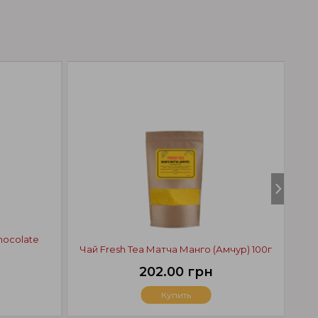
hocolate
Ко
Чай Fresh Tea Матча Манго (Амчур) 100г
202.00 грн
Купить