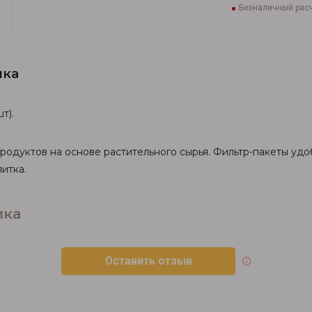
Безналичный расч
ика
т).
продуктов на основе растительного сырья. Фильтр-пакеты уд
итка.
ика
Оставить отзыв