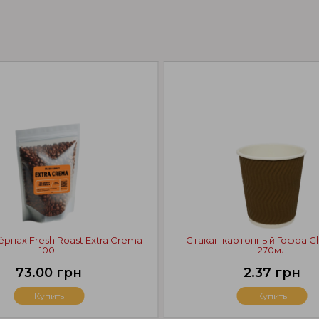
ёрнах Fresh Roast Extra Crema
Стакан картонный Гофра C
100г
270мл
73.00 грн
2.37 грн
Купить
Купить