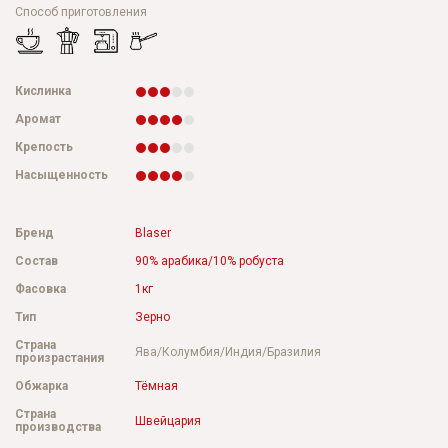
Способ приготовления
Кислинка
Аромат
Крепость
Насыщенность
Бренд
Blaser
Состав
90% арабика/10% робуста
Фасовка
1кг
Тип
Зерно
Страна
Ява/Колумбия/Индия/Бразилия
произрастания
Обжарка
Тёмная
Страна
Швейцария
производства