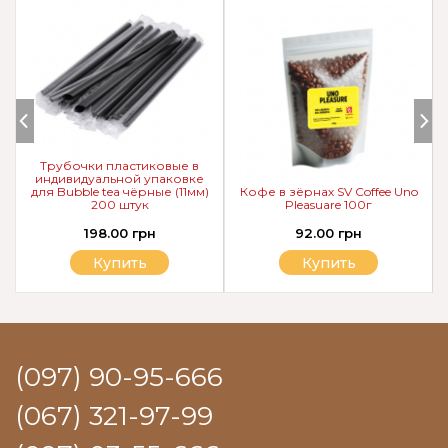
Трубочки пластиковые в
индивидуальной упаковке
для Bubble tea чёрные (11мм)
Кофе в зёрнах SV Coffee Uno
200 штук
Pleasuare 100г
198.00 грн
92.00 грн
Купить
Купить
(097) 90-95-666
(067) 321-97-99