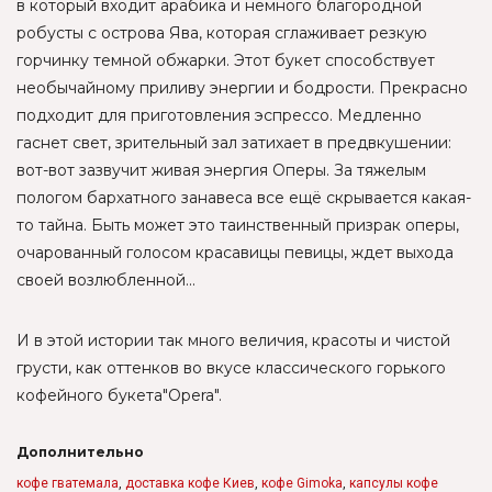
в который входит арабика и немного благородной
робусты с острова Ява, которая сглаживает резкую
горчинку темной обжарки. Этот букет способствует
необычайному приливу энергии и бодрости. Прекрасно
подходит для приготовления эспресcо. Медленно
гаснет свет, зрительный зал затихает в предвкушении:
вот-вот зазвучит живая энергия Оперы. За тяжелым
пологом бархатного занавеса все ещё скрывается какая-
то тайна. Быть может это таинственный призрак оперы,
очарованный голосом красавицы певицы, ждет выхода
своей возлюбленной...
И в этой истории так много величия, красоты и чистой
грусти, как оттенков во вкусе классического горького
кофейного букета"Opera".
Дополнительно
кофе гватемала
,
доставка кофе Киев
,
кофе Gimoka
,
капсулы кофе