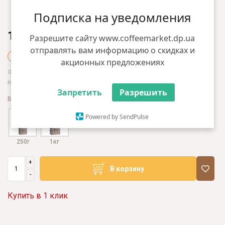
Подписка на уведомления
1900.00 грн
Разрешите сайту www.coffeemarket.dp.ua
отправлять вам информацию о скидках и
+19 грн бонусов
акционных предложениях
1520.00 грн
Оптом:
при общей сумме заказа от 5000 грн
Запретить
Разрешить
Варианты фасовки
Powered by SendPulse
250г
1кг
+
В корзину
-
Купить в 1 клик