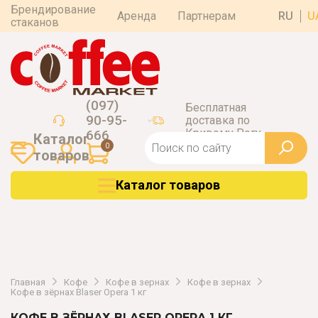
Брендирование
Аренда
Партнерам
RU
U
стаканов
(097)
Бесплатная
90-95-
доставка по
Кривому Рогу
666
Каталог
0
товаров
Каталог товаров
Главная
Кофе
Кофе в зернах
Кофе в зернах
Кофе в зёрнах Blaser Opera 1 кг
КОФЕ В ЗЁРНАХ BLASER OPERA 1 КГ