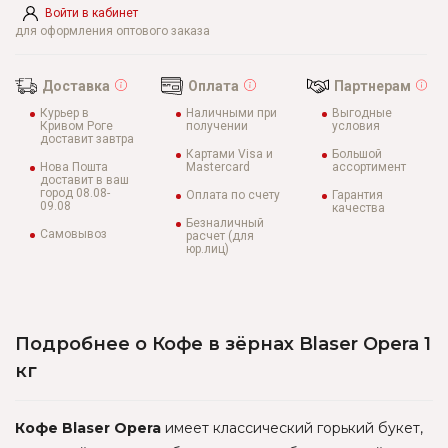
Войти в кабинет
для оформления оптового заказа
Доставка
Оплата
Партнерам
Курьер в
Наличными при
Выгодные
Кривом Роге
получении
условия
доставит завтра
Картами Visa и
Большой
Нова Пошта
Mastercard
ассортимент
доставит в ваш
город 08.08-
Оплата по счету
Гарантия
09.08
качества
Безналичный
Самовывоз
расчет (для
юр.лиц)
Подробнее о Кофе в зёрнах Blaser Opera 1
кг
Кофе Blaser Opera
имеет классический горький букет,