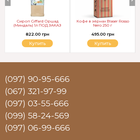
Сироп Giffard Оршад
Кофе в зёрнах Blaser Rosso
(Миндаль) 1л ПОД ЗАКАЗ
Nero 250 г
822.00 грн
495.00 грн
Купить
Купить
(097) 90-95-666
(067) 321-97-99
(097) 03-55-666
(099) 58-24-569
(097) 06-99-666