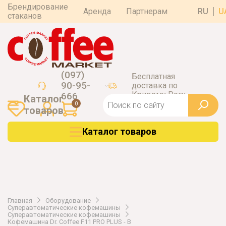
Брендирование
Аренда
Партнерам
RU
U
стаканов
(097)
Бесплатная
90-95-
доставка по
Кривому Рогу
666
Каталог
0
товаров
Каталог товаров
Главная
Оборудование
Суперавтоматические кофемашины
Суперавтоматические кофемашины
Кофемашина Dr. Coffee F11 PRO PLUS - B