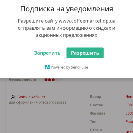
Подписка на уведомления
492.00 грн
Нет в наличии
+ 1 грн бонусов, за каждые 100
Разрешите сайту www.coffeemarket.dp.ua
грн покупки
отправлять вам информацию о скидках и
Способ приготовления
акционных предложениях
Запретить
Разрешить
Кислинка
Аромат
Powered by SendPulse
Крепость
Насыщенность
Бренд
Ner
Войти в кабинет
для оформления оптового заказа
Состав
30%
Фасовка
500
Тип
Рас
Страна
Ита