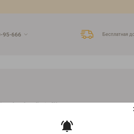
0-95-666
Бесплатная д
roma Super Crema Сlassico 500г
OMA SUPER CREMA СLASSICO 500
Артикул:
1626