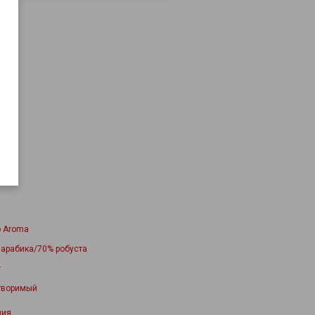
o Aroma
 арабика/70% робуста
г
творимый
лия