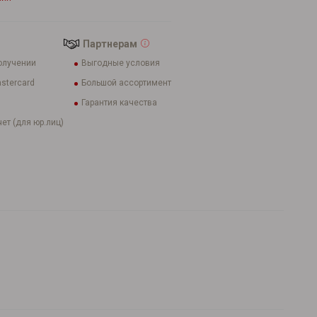
Партнерам
олучении
Выгодные условия
stercard
Большой ассортимент
Гарантия качества
ет (для юр.лиц)