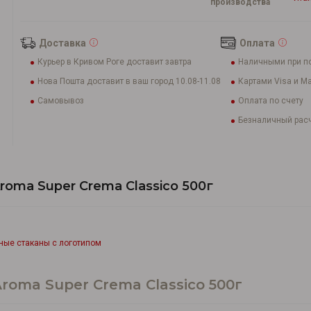
производства
Доставка
Оплата
Курьер в Кривом Роге доставит завтра
Наличными при п
Нова Пошта доставит в ваш город 10.08-11.08
Картами Visa и Ma
Самовывоз
Оплата по счету
Безналичный расч
oma Super Crema Сlassico 500г
ые стаканы с логотипом
oma Super Crema Сlassico 500г