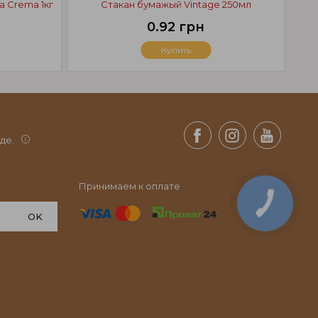
a Crema 1кг
Стакан бумажый Vintage 250мл
0.92 грн
Купить
де.
Принимаем к оплате
КНОПКА
СВЯЗИ
OK