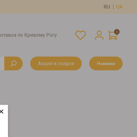
RU
UA
0
оставка по Кривому Рогу
Акции и скидки
Новинки
×
Г