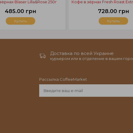
зёрнах Blaser Lilla&Rose 250г
Кофе в зёрнах Fresh Roast Extr
485.00 грн
728.00 грн
Купить
Купить
Доставка по всей Украине
курьером или в отделение в вашем горо
Рассылка CoffeeMarket