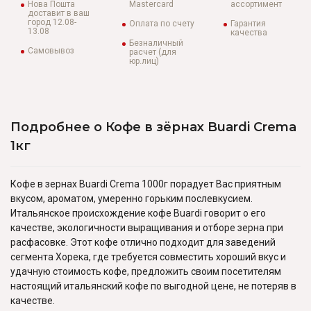
Нова Пошта
Mastercard
ассортимент
доставит в ваш
город 12.08-
Оплата по счету
Гарантия
13.08
качества
Безналичный
Самовывоз
расчет (для
юр.лиц)
Подробнее о Кофе в зёрнах Buardi Crema
1кг
Кофе в зернах Buardi Crema 1000г порадует Вас приятным
вкусом, ароматом, умеренно горьким послевкусием.
Итальянское происхождение кофе Buardi говорит о его
качестве, экологичности выращивания и отборе зерна при
расфасовке. Этот кофе отлично подходит для заведений
сегмента Хорека, где требуется совместить хороший вкус и
удачную стоимость кофе, предложить своим посетителям
настоящий итальянский кофе по выгодной цене, не потеряв в
качестве.