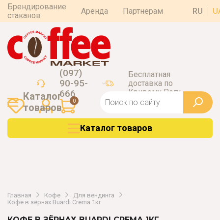
Брендирование
Аренда
Партнерам
RU
U
стаканов
(097)
Бесплатная
90-95-
доставка по
Кривому Рогу
666
Каталог
0
товаров
Каталог товаров
Главная
Кофе
Для вендинга
Кофе в зёрнах Buardi Crema 1кг
КОФЕ В ЗЁРНАХ BUARDI CREMA 1КГ