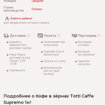
Обжарка
Средняя
Страна
Польша
производства
Войти в кабинет
для оформления оптового заказа
Доставка
Оплата
Партнерам
Курьер в
Наличными при
Выгодные
Кривом Роге
получении
условия
доставит завтра
Картами Visa и
Большой
Нова Пошта
Mastercard
ассортимент
доставит в ваш
город 12.08-
Оплата по счету
Гарантия
13.08
качества
Безналичный
Самовывоз
расчет (для
юр.лиц)
Подробнее о Кофе в зёрнах Totti Caffe
Supremo 1кг