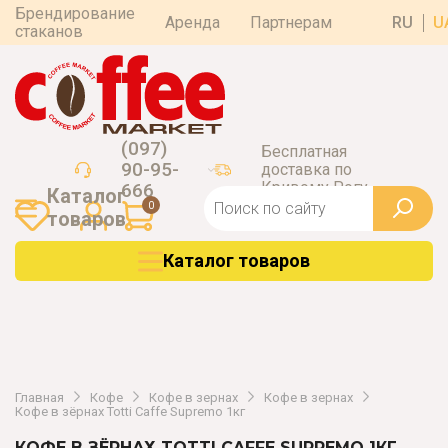
Брендирование
Аренда
Партнерам
RU
U
стаканов
(097)
Бесплатная
90-95-
доставка по
Кривому Рогу
666
Каталог
0
товаров
Каталог товаров
Главная
Кофе
Кофе в зернах
Кофе в зернах
Кофе в зёрнах Totti Caffe Supremo 1кг
КОФЕ В ЗЁРНАХ TOTTI CAFFE SUPREMO 1КГ