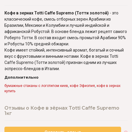
Кофе в зернах Totti Caffe Supremo (Тотти золотой)
- это
классический кофе, смесь отборных зерен Арабики из
Бразилии, Мексики и Колумбии и лучшей индийской и
африканской Робустой. В основе бленда лежит рецепт самого
Роберто Тотти. В состав входит смесь промытой Арабики 90%
и Робусты 10% средней обжарки.
Кофе
имеет стойкий, интенсивный аромат, богатый и сочный
вкус с фруктовыми и винными нотами. Кофе в зернах Totti
Caffe Supremo (Тотти золотой) признан одним из лучших
эспрессо-блендов в Италии.
Дополнительно
бумажные стаканы с логотипом киев
,
кофе Эфиопия
,
кофе в зернах
купить
Отзывы о Кофе в зёрнах Totti Caffe Supremo
1кг